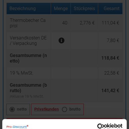
Bezeichnung
Menge
Stückpreis
Gesamt
Thermobecher Ca
40
2,776 €
111,04 €
prol
Versandkosten DE
7,80 €
/ Verpackung
Gesamtsumme (n
118,84 €
etto)
19
% MwSt.
22,58 €
Gesamtsumme (b
rutto)
141,42 €
inklusive 19 % MwSt.
netto
Privatkunden
brutto
In den
Warenkorb