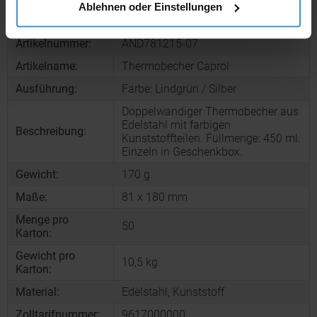
Ablehnen oder Einstellungen
Produktinformationen zu diesem Werbeartikel
Artikelnummer:
AND781215-07
Artikelname:
Thermobecher Caprol
Ausführung:
Farbe: Lindgrün / Silber
Doppelwandiger Thermobecher aus
Edelstahl mit farbigen
Beschreibung:
Kunststoffteilen. Füllmenge: 450 ml.
Einzeln in Geschenkbox.
Gewicht:
170 g
Maße:
81 x 180 mm
Menge pro
50
Karton:
Gewicht pro
10,5 kg
Karton:
Material:
Edelstahl, Kunststoff
Zolltarifnummer:
9617000000