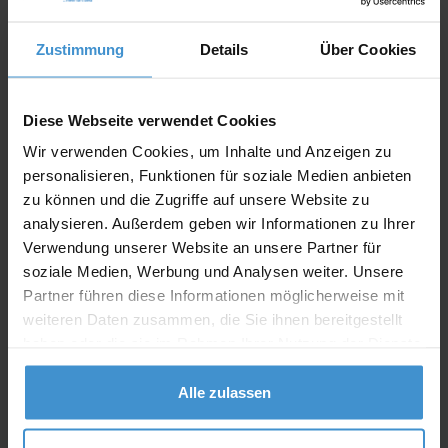
Zustimmung
Details
Über Cookies
Angebot drucken
Individuelle Anfrage
Diese Webseite verwendet Cookies
Wir verwenden Cookies, um Inhalte und Anzeigen zu
Lieferzeiten
personalisieren, Funktionen für soziale Medien anbieten
zu können und die Zugriffe auf unsere Website zu
Artikel mit Werbeanbringung:
ca. 10 Werktage
analysieren. Außerdem geben wir Informationen zu Ihrer
Verwendung unserer Website an unsere Partner für
Muster mit Ihrer
ca. 10 Werktage
Werbeanbringung zur Freigabe
soziale Medien, Werbung und Analysen weiter. Unsere
der Produktion:
Partner führen diese Informationen möglicherweise mit
weiteren Daten zusammen, die Sie ihnen bereitgestellt
Artikel ohne Werbeanbringung:
ca. 3 - 5 Werktage
haben oder die sie im Rahmen Ihrer Nutzung der Dienste
Muster:
ca. 3 - 5 Werktage
gesammelt haben.
Alle zulassen
Muster bestellen