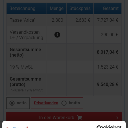
Bezeichnung
Menge
Stückpreis
Gesamt
Tasse "Arica"
2.880
2,683 €
7.727,04 €
Versandkosten
290,00 €
DE / Verpackung
Gesamtsumme
8.017,04 €
(netto)
19
% MwSt.
1.523,24 €
Gesamtsumme
(brutto)
9.540,28 €
inklusive 19 % MwSt.
netto
Privatkunden
brutto
In den
Warenkorb