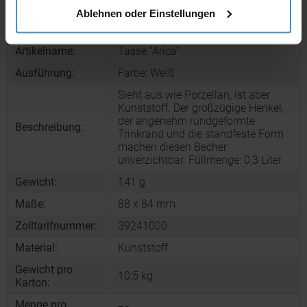
Produktinformationen zu diesem Werbeartikel
Ablehnen oder Einstellungen
Artikelnummer:
ELT04898001-00000
Artikelname:
Tasse "Arica"
Ausführung:
Farbe: Weiß
Sieht aus wie Porzellan, ist aber
Kunststoff. Der großzügige Henkel,
der angenehm rundgeformte
Beschreibung:
Trinkrand und die standfeste Form
machen diesen Becher
unverzichtbar. Füllmenge: 0,3 Liter.
Gewicht:
141 g
Maße:
88 x 84 mm
Zolltarifnummer:
39241000
Material:
Kunststoff
Gewicht pro
10,5 kg
Karton:
Menge pro