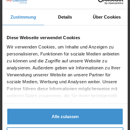
Angebot drucken
Zustimmung
Details
Über Cookies
Individuelle Anfrage
Diese Webseite verwendet Cookies
Lieferzeiten
Wir verwenden Cookies, um Inhalte und Anzeigen zu
personalisieren, Funktionen für soziale Medien anbieten
Artikel mit Werbeanbringung:
ca. 10 Werktage
zu können und die Zugriffe auf unsere Website zu
Muster mit Ihrer
analysieren. Außerdem geben wir Informationen zu Ihrer
ca. 10 Werktage
Werbeanbringung zur Freigabe
Verwendung unserer Website an unsere Partner für
der Produktion:
soziale Medien, Werbung und Analysen weiter. Unsere
Artikel ohne Werbeanbringung:
ca. 3 - 5 Werktage
Partner führen diese Informationen möglicherweise mit
weiteren Daten zusammen, die Sie ihnen bereitgestellt
Muster:
ca. 3 - 5 Werktage
haben oder die sie im Rahmen Ihrer Nutzung der Dienste
gesammelt haben.
Muster bestellen
Alle zulassen