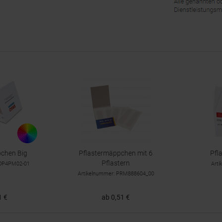
pchen Big
Pflastermäppchen mit 6
Pfl
Pflastern
ROP4PM02-01
Art
Artikelnummer: PRM888604_00
1 €
ab 0,51 €