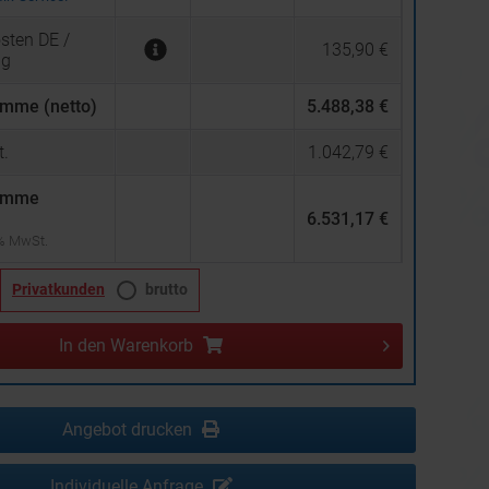
sten DE /
135,90 €
ng
mme (netto)
5.488,38 €
.
1.042,79 €
umme
6.531,17 €
 % MwSt.
Privatkunden
brutto
In den
Warenkorb
Angebot drucken
Individuelle Anfrage