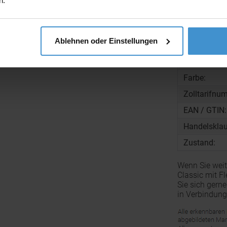
n.
Gewicht:
Maße:
Ablehnen oder Einstellungen
Menge pro K
Material:
Farbe:
Zolltarifnu
EAN / GTIN:
Handelsklau
Zustand:
Wenn Sie weit
Classic mit F
Sie sich gern
in Verbindung