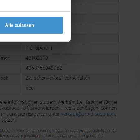
28 g
108 x 52 x 28 mm
Alle zulassen
arton:
240
Folie
Transparent
mmer:
48182010
4063755042752
sel:
Zwischenverkauf vorbehalten
neu
ere Informationen zu dem Werbemittel Taschentücher
lexodruck - 3 Pantonefarben + weiß benötigen, können
e mit unseren Experten unter
verkauf@pro-discount.de
 setzen.