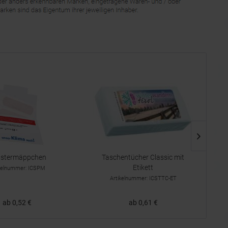
T
astermäppchen
Taschentücher Classic mit
Etikett
ikelnummer: ICSPM
Artikelnummer: ICSTTC-ET
ab 0,52 €
ab 0,61 €