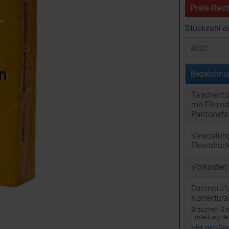
Preis-Rech
Stückzahl e
Bezeichnu
Taschentü
mit Flexod
Pantonefa
Veredelun
Flexodruc
Vorkosten
Datenprüf
Korrektur
Brauchen Sie 
Erstellung d
Hier zum Graf