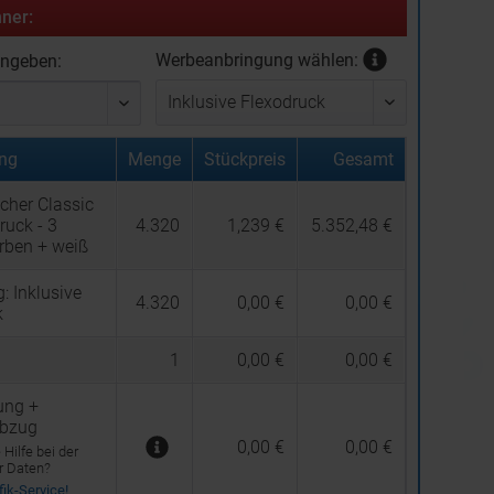
ner:
Werbeanbringung wählen:
ingeben:
ng
Menge
Stückpreis
Gesamt
cher Classic
ruck - 3
4.320
1,239 €
5.352,48 €
rben + weiß
g:
Inklusive
4.320
0,00 €
0,00 €
k
1
0,00 €
0,00 €
ung +
abzug
0,00 €
0,00 €
Hilfe bei der
er Daten?
ik-Service!