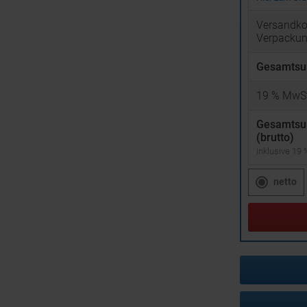
Versandko
Verpacku
Gesamtsu
19
% MwSt
Gesamts
(brutto)
inklusive 19
netto