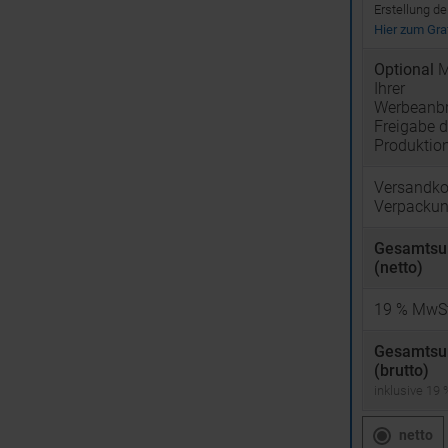
Erstellung d
Hier zum Graf
Optional
M
Ihrer
Werbeanbr
Freigabe d
Produktio
Versandko
Verpacku
Gesamts
(netto)
19
% MwSt
Gesamts
(brutto)
inklusive 19
netto