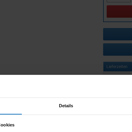
Lieferzeiten
Artikel mit W
Muster mit I
zur Freigabe 
Details
Muster:
Cookies