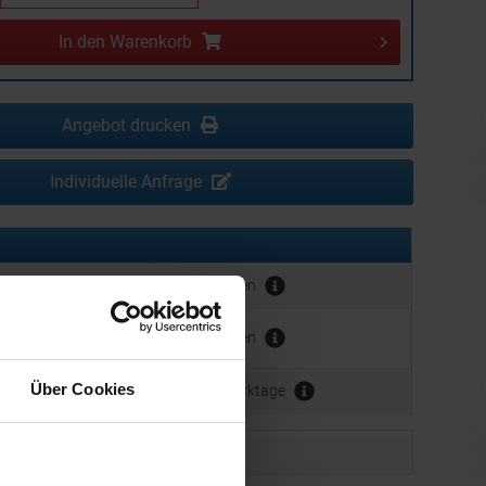
In den
Warenkorb
Angebot drucken
Individuelle Anfrage
erbeanbringung:
ca. 5 Wochen
hrer Werbeanbringung
ca. 5 Wochen
der Produktion:
Über Cookies
ca. 3 - 5 Werktage
Muster bestellen