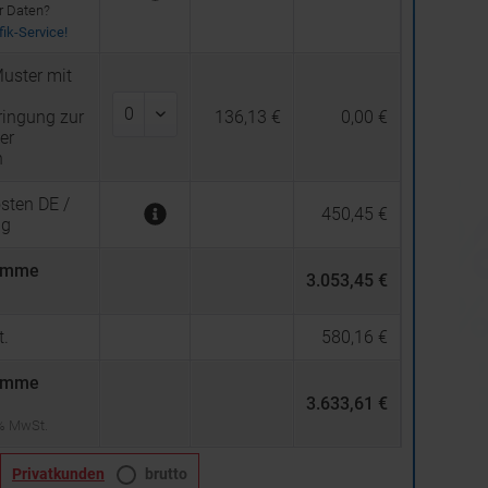
er Daten?
ik-Service!
uster mit
ingung zur
136,13 €
0,00 €
er
n
sten DE /
450,45 €
ng
umme
3.053,45 €
.
580,16 €
umme
3.633,61 €
 % MwSt.
Privatkunden
brutto