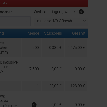
ner:
Werbeanbringung wählen:
ingeben:
ng
Menge
Stückpreis
Gesamt
uch
cher
7.500
0,330 €
2.475,00 €
25mm
g:
Inklusive
druck
7.500
0,00 €
0,00 €
V-
k
1
128,00 €
128,00 €
ung +
abzug
0,00 €
0,00 €
Hilfe bei der