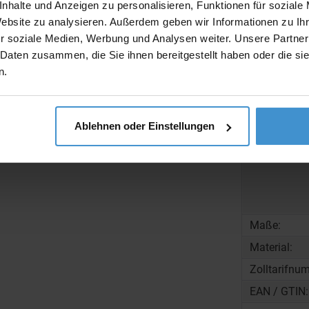
nhalte und Anzeigen zu personalisieren, Funktionen für soziale
Produktinfo
Website zu analysieren. Außerdem geben wir Informationen zu I
r soziale Medien, Werbung und Analysen weiter. Unsere Partner
Artikelnumm
 Daten zusammen, die Sie ihnen bereitgestellt haben oder die s
Artikelname
n.
Ablehnen oder Einstellungen
Beschreibun
Maße:
Material:
Zolltarifnu
EAN / GTIN: