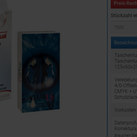
Preis-Rech
Stückzahl e
Bezeichnu
Taschent
Taschentü
125x60x
Veredelun
4/0-Offset
CMYK + U
Schutzlac
Vorkosten
Datenprüf
Korrektur
Brauchen Sie 