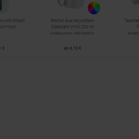
i mit Etikett
Becher aus recyceltem
Taschen
Edelstahl VIVO 250 ml
T
 ICSTTM-ET
Artikelnummer: ARD16405-01
Artike
1 €
ab 4,10 €