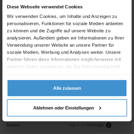
Diese Webseite verwendet Cookies
netto
Privatkunden
brutto
Wir verwenden Cookies, um Inhalte und Anzeigen zu
personalisieren, Funktionen für soziale Medien anbieten
In den
Warenkorb
zu können und die Zugriffe auf unsere Website zu
analysieren. Außerdem geben wir Informationen zu Ihrer
Verwendung unserer Website an unsere Partner für
Angebot drucken
soziale Medien, Werbung und Analysen weiter. Unsere
Partner führen diese Informationen möglicherweise mit
Individuelle Anfrage
weiteren Daten zusammen, die Sie ihnen bereitgestellt
haben oder die sie im Rahmen Ihrer Nutzung der Dienste
Lieferzeiten
gesammelt haben.
Alle zulassen
Artikel mit Werbeanbringung:
ca. 3 - 4 Wochen
Muster mit Ihrer
Ablehnen oder Einstellungen
ca. 3 - 4 Wochen
Werbeanbringung zur Freigabe
der Produktion:
Muster:
ca. 3 - 5 Werktage