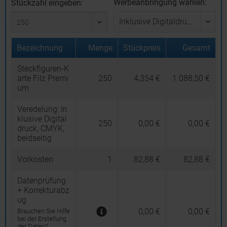
Werbeanbringung wählen:
Stückzahl eingeben:
Bezeichnung
Menge
Stückpreis
Gesamt
Steckfiguren-K
arte Filz Premi
250
4,354 €
1.088,50 €
um
Veredelung:
In
klusive Digital
250
0,00 €
0,00 €
druck, CMYK,
beidseitig
Vorkosten
1
82,88 €
82,88 €
Datenprüfung
+ Korrekturabz
ug
0,00 €
0,00 €
Brauchen Sie Hilfe
bei der Erstellung
der Daten?