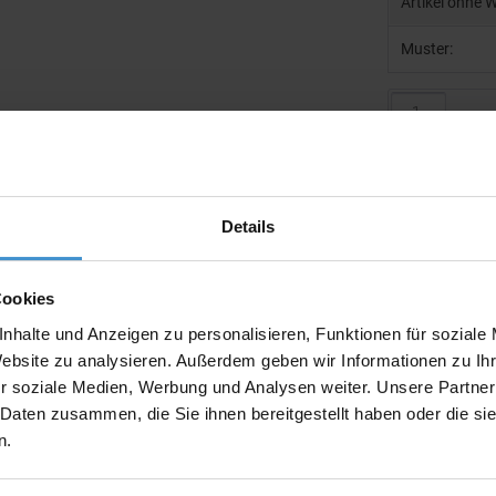
Artikel ohne 
Muster:
Produktinfo
Artikelnumm
Details
Artikelname
Ausführung
Cookies
nhalte und Anzeigen zu personalisieren, Funktionen für soziale
Beschreibun
Website zu analysieren. Außerdem geben wir Informationen zu I
r soziale Medien, Werbung und Analysen weiter. Unsere Partner
Gewicht:
 Daten zusammen, die Sie ihnen bereitgestellt haben oder die s
Maße:
n.
Menge pro K