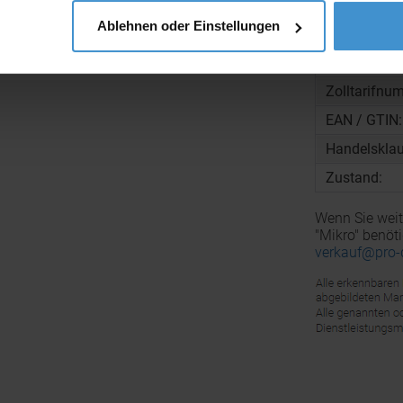
Material:
Ablehnen oder Einstellungen
Verpackung
Gewicht pro
Zolltarifnu
EAN / GTIN:
Handelsklau
Zustand:
Wenn Sie weit
"Mikro" benöt
verkauf@pro-