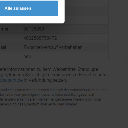
Kunststoff
Alle zulassen
:
Einzelkarton
 Karton:
7 kg
mmer:
90138080
4062588758472
sel:
Zwischenverkauf vorbehalten
neu
ere Informationen zu dem Werbemittel Standlupe
igen, können Sie sich gerne mit unseren Experten unter
discount.de
in Verbindung setzen.