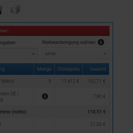
ner:
Werbeanbringung wählen:
ingeben:
ng
Menge
Stückpreis
Gesamt
"Mikro"
9
11,412 €
102,71 €
sten DE /
7,80 €
ng
mme (netto)
110,51 €
.
21,00 €