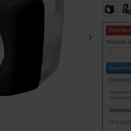
Preis-Rech
Stückzahl e
Bezeichnu
Standlupe 
Versandko
Verpacku
Gesamtsu
19
% MwSt