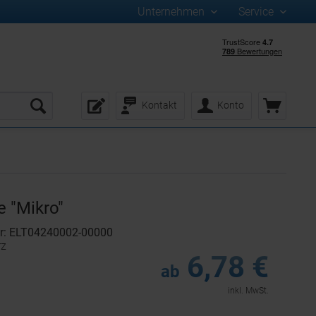
Unternehmen
Service
Kontakt
Konto
e "Mikro"
r: ELT04240002-00000
rz
6,78 €
ab
inkl. MwSt.
: