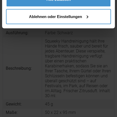
Produktinformationen zu diesem Werbeartikel
Artikelnummer:
CPO12641790
Ablehnen oder Einstellungen
Artikelname:
Squeeky Handreinigung
Ausführung:
Farbe: Schwarz
Squeeky Handreinigung hält Ihre
Hände frisch, sauber und bereit für
jedes Abenteuer. Diese verspielte,
tragbare Handreinigung verfügt
über einen praktischen
Karabinerhaken, sodass Sie sie an
Beschreibung:
Ihrer Tasche, Ihrem Gürtel oder Ihren
Schlüsseln befestigen können und
überall geschützt sind – auf
Festivals, im Park, auf Reisen oder
im Alltag. Frischer Zitrusduft. Inhalt:
30 ml.
Gewicht:
45 g
Maße:
50 x 22 x 95 mm