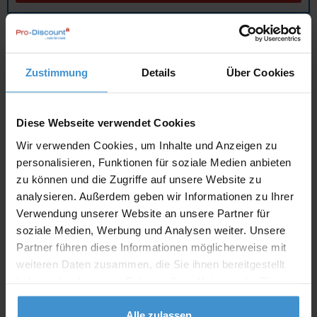
Angebot drucken
Zustimmung
Details
Über Cookies
Individuelle Anfrage
Lieferzeiten
Diese Webseite verwendet Cookies
Wir verwenden Cookies, um Inhalte und Anzeigen zu
Artikel mit Werbeanbringung:
ca. 10 Werktage
personalisieren, Funktionen für soziale Medien anbieten
Muster mit Ihrer
zu können und die Zugriffe auf unsere Website zu
ca. 10 Werktage
Werbeanbringung zur Freigabe
analysieren. Außerdem geben wir Informationen zu Ihrer
der Produktion:
Verwendung unserer Website an unsere Partner für
Artikel ohne Werbeanbringung:
ca. 3 - 5 Werktage
soziale Medien, Werbung und Analysen weiter. Unsere
Partner führen diese Informationen möglicherweise mit
Muster:
ca. 3 - 5 Werktage
weiteren Daten zusammen, die Sie ihnen bereitgestellt
haben oder die sie im Rahmen Ihrer Nutzung der Dienste
Muster bestellen
gesammelt haben.
Alle zulassen