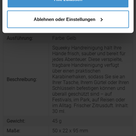
Produktinformationen zu diesem Werbeartikel
Artikelnummer:
CPO12641711
Ablehnen oder Einstellungen
Artikelname:
Squeeky Handreinigung
Ausführung:
Farbe: Gelb
Squeeky Handreinigung hält Ihre
Hände frisch, sauber und bereit für
jedes Abenteuer. Diese verspielte,
tragbare Handreinigung verfügt
über einen praktischen
Karabinerhaken, sodass Sie sie an
Beschreibung:
Ihrer Tasche, Ihrem Gürtel oder Ihren
Schlüsseln befestigen können und
überall geschützt sind – auf
Festivals, im Park, auf Reisen oder
im Alltag. Frischer Zitrusduft. Inhalt:
30 ml.
Gewicht:
45 g
Maße:
50 x 22 x 95 mm