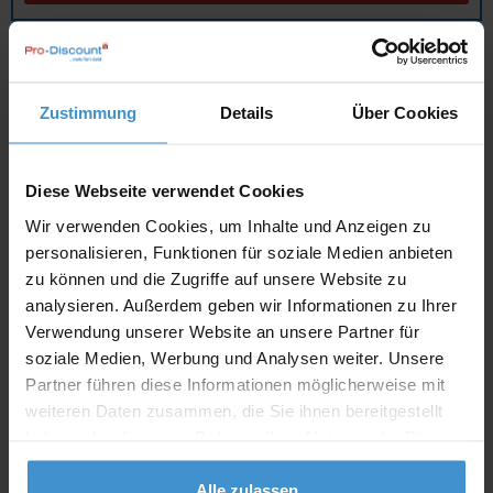
Angebot drucken
Zustimmung
Details
Über Cookies
Individuelle Anfrage
Lieferzeiten
Diese Webseite verwendet Cookies
Wir verwenden Cookies, um Inhalte und Anzeigen zu
Artikel mit Werbeanbringung:
ca. 10 Werktage
personalisieren, Funktionen für soziale Medien anbieten
Muster mit Ihrer
zu können und die Zugriffe auf unsere Website zu
ca. 10 Werktage
Werbeanbringung zur Freigabe
analysieren. Außerdem geben wir Informationen zu Ihrer
der Produktion:
Verwendung unserer Website an unsere Partner für
Artikel ohne Werbeanbringung:
ca. 3 - 5 Werktage
soziale Medien, Werbung und Analysen weiter. Unsere
Partner führen diese Informationen möglicherweise mit
Muster:
ca. 3 - 5 Werktage
weiteren Daten zusammen, die Sie ihnen bereitgestellt
haben oder die sie im Rahmen Ihrer Nutzung der Dienste
Muster bestellen
gesammelt haben.
Alle zulassen