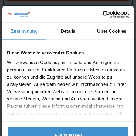
Angebot drucken
Zustimmung
Details
Über Cookies
Individuelle Anfrage
Lieferzeiten
Diese Webseite verwendet Cookies
Wir verwenden Cookies, um Inhalte und Anzeigen zu
Artikel mit Werbeanbringung:
ca. 10 Werktage
personalisieren, Funktionen für soziale Medien anbieten
Muster mit Ihrer
zu können und die Zugriffe auf unsere Website zu
ca. 10 Werktage
Werbeanbringung zur Freigabe
analysieren. Außerdem geben wir Informationen zu Ihrer
der Produktion:
Verwendung unserer Website an unsere Partner für
Artikel ohne Werbeanbringung:
ca. 3 - 5 Werktage
soziale Medien, Werbung und Analysen weiter. Unsere
Partner führen diese Informationen möglicherweise mit
Muster:
ca. 3 - 5 Werktage
weiteren Daten zusammen, die Sie ihnen bereitgestellt
haben oder die sie im Rahmen Ihrer Nutzung der Dienste
Muster bestellen
gesammelt haben.
Alle zulassen