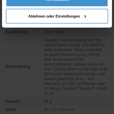
Produktinformationen zu diesem Werbeartikel
Artikelnummer:
CPO12641701
Ablehnen oder Einstellungen
Artikelname:
Squeeky Handreinigung
Ausführung:
Farbe: Weiß
Squeeky Handreinigung hält Ihre
Hände frisch, sauber und bereit für
jedes Abenteuer. Diese verspielte,
tragbare Handreinigung verfügt
über einen praktischen
Karabinerhaken, sodass Sie sie an
Beschreibung:
Ihrer Tasche, Ihrem Gürtel oder Ihren
Schlüsseln befestigen können und
überall geschützt sind – auf
Festivals, im Park, auf Reisen oder
im Alltag. Frischer Zitrusduft. Inhalt:
30 ml.
Gewicht:
45 g
Maße:
50 x 22 x 95 mm