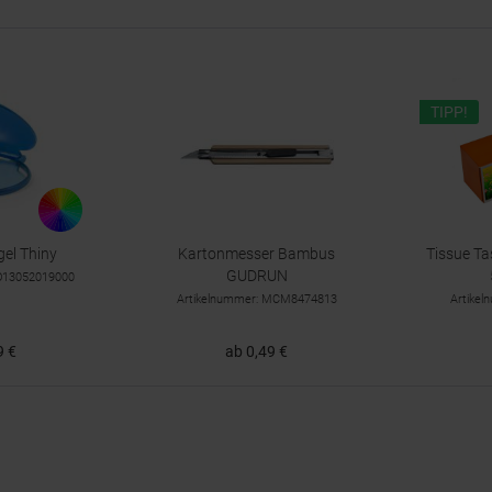
TIPP!
el Thiny
Kartonmesser Bambus
Tissue T
GUDRUN
TO13052019000
Artikelnummer: MCM8474813
Artike
9 €
ab 0,49 €