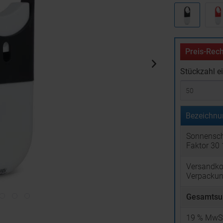
Preis-Rech
Stückzahl e
Bezeichnu
Sonnensch
Faktor 30
Versandko
Verpacku
Gesamtsu
19
% MwSt