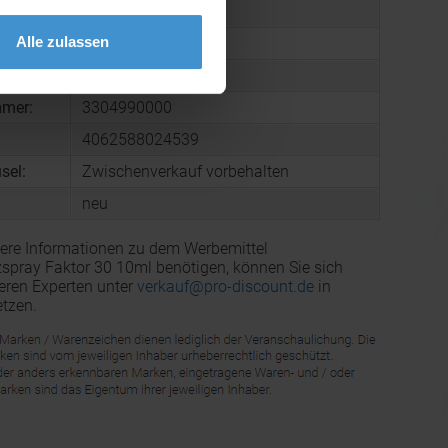
PP
Alle zulassen
arton:
300
 Karton:
8,5 kg
mmer:
3304990000
4062588024539
sel:
Zwischenverkauf vorbehalten
neu
ere Informationen zu dem Werbemittel
pray Faktor 30 10ml benötigen, können Sie sich
eren Experten unter
verkauf@pro-discount.de
in
tzen.