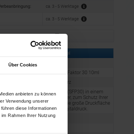
Werbeanbringung:
ca. 3 - 5 Werktage
ca. 3 - 5 Werktage
Muster bestellen
rmationen zu diesem Werbeartikel
er:
ART91831N0102
Über Cookies
:
Sonnenschutzspray Faktor 30 10ml
:
Farbe: Weiß / Schwarz
Sonnenschutzspray (SFP30) in einem
 Medien anbieten zu können
raffinierten Zerstäuber, zum Schutz Ihrer
g:
hrer Verwendung unserer
Haut in der Sonne. Die große Druckfläche
 führen diese Informationen
ist ideal für einen Digitaldruck.
ie im Rahmen Ihrer Nutzung
26 g
42 x 9 x 109 mm