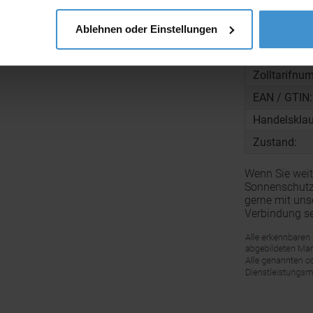
Material:
Ablehnen oder Einstellungen
Menge pro K
Gewicht pro
Zolltarifnu
EAN / GTIN:
Handelsklau
Zustand:
Wenn Sie weit
Sonnenschutzs
gerne mit uns
Verbindung se