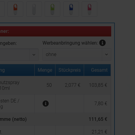
ner:
Werbeanbringung wählen:
ingeben:
ng
Menge
Stückpreis
Gesamt
utzspray
50
2,077 €
103,85 €
 10ml
sten DE /
7,80 €
ng
mme (netto)
111,65 €
.
21,21 €