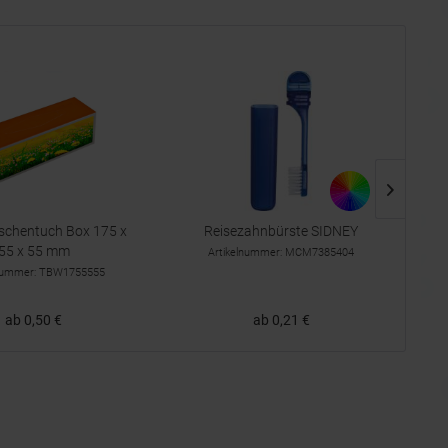
aschentuch Box 175 x
Reisezahnbürste SIDNEY
55 x 55 mm
"C
Artikelnummer: MCM7385404
lnummer: TBW1755555
ab 0,50 €
ab 0,21 €