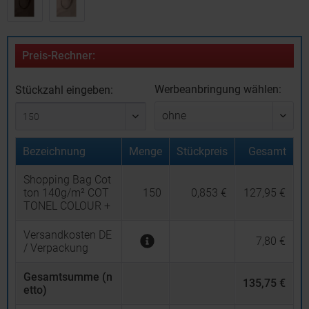
Preis-Rechner:
Werbeanbringung wählen:
Stückzahl eingeben:
Bezeichnung
Menge
Stückpreis
Gesamt
Shopping Bag Cot
ton 140g/m² COT
150
0,853 €
127,95 €
TONEL COLOUR +
Versandkosten DE
7,80 €
/ Verpackung
Gesamtsumme (n
135,75 €
etto)