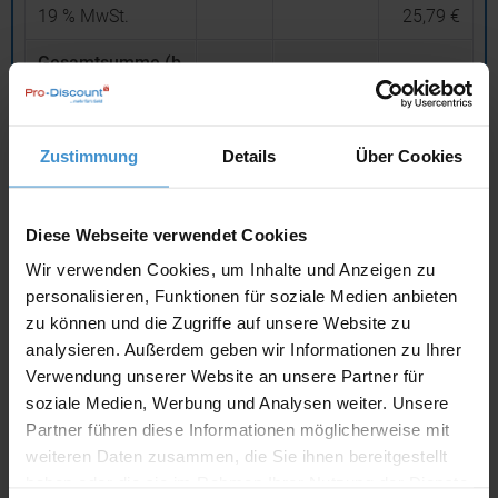
19
% MwSt.
25,79 €
Gesamtsumme (b
rutto)
161,54 €
inklusive 19 % MwSt.
Zustimmung
Details
Über Cookies
netto
Privatkunden
brutto
In den
Warenkorb
Diese Webseite verwendet Cookies
Wir verwenden Cookies, um Inhalte und Anzeigen zu
personalisieren, Funktionen für soziale Medien anbieten
Angebot drucken
zu können und die Zugriffe auf unsere Website zu
analysieren. Außerdem geben wir Informationen zu Ihrer
Individuelle Anfrage
Verwendung unserer Website an unsere Partner für
soziale Medien, Werbung und Analysen weiter. Unsere
Lieferzeiten
Partner führen diese Informationen möglicherweise mit
weiteren Daten zusammen, die Sie ihnen bereitgestellt
Artikel mit Werbeanbringung:
ca. 10 Werktage
haben oder die sie im Rahmen Ihrer Nutzung der Dienste