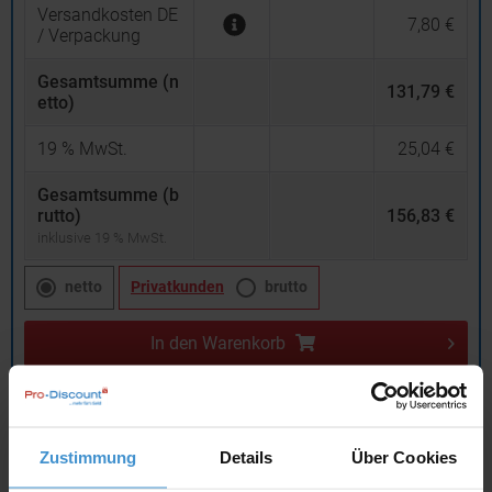
Versandkosten DE
7,80 €
/ Verpackung
Gesamtsumme (n
131,79 €
etto)
19
% MwSt.
25,04 €
Gesamtsumme (b
rutto)
156,83 €
inklusive 19 % MwSt.
netto
Privatkunden
brutto
In den
Warenkorb
Angebot drucken
Zustimmung
Details
Über Cookies
Individuelle Anfrage