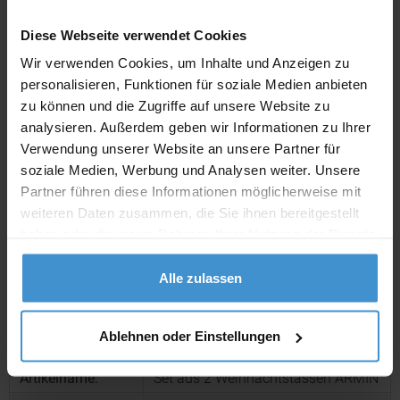
Diese Webseite verwendet Cookies
Lieferzeiten
Wir verwenden Cookies, um Inhalte und Anzeigen zu
Artikel mit Werbeanbringung:
ca. 10 Werktage
personalisieren, Funktionen für soziale Medien anbieten
zu können und die Zugriffe auf unsere Website zu
Muster mit Ihrer
analysieren. Außerdem geben wir Informationen zu Ihrer
ca. 10 Werktage
Werbeanbringung zur Freigabe
der Produktion:
Verwendung unserer Website an unsere Partner für
soziale Medien, Werbung und Analysen weiter. Unsere
Artikel ohne Werbeanbringung:
ca. 3 - 5 Werktage
Partner führen diese Informationen möglicherweise mit
weiteren Daten zusammen, die Sie ihnen bereitgestellt
Muster:
ca. 3 - 5 Werktage
haben oder die sie im Rahmen Ihrer Nutzung der Dienste
gesammelt haben.
Muster bestellen
Alle zulassen
Produktinformationen zu diesem Werbeartikel
Ablehnen oder Einstellungen
Artikelnummer:
MCM82536mc
Artikelname:
Set aus 2 Weihnachtstassen ARMIN