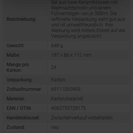
Set aus zwei Keramiktassen mit
Weihnachtsmotiv und einem
Füllvermögen von je 300ml. Die
Beschreibung:
raffinierte Verpackung sieht gut aus
und ist umweltfreundlich. Ihre
Werbung wird mittels Etikett auf der
Verpackung angebracht.
Gewicht:
648 g
Maße:
187 x 86 x 112 mm
Menge pro
24
Karton:
Verpackung:
Karton
Zolltarifnummer:
69111000909
Material:
Karton,Keramik
EAN / GTIN:
4063755728175
Handelsklausel:
Zwischenverkauf vorbehalten
Zustand:
neu