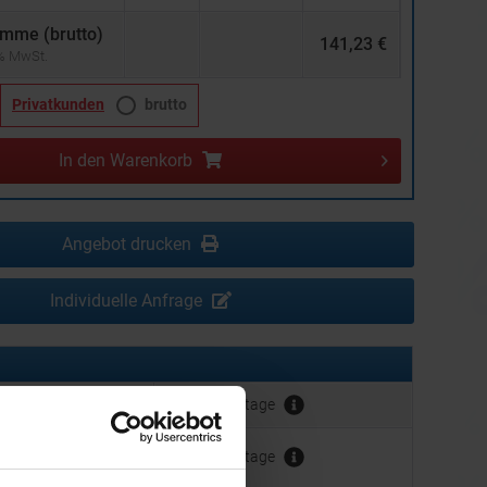
mme (brutto)
141,23 €
 % MwSt.
Privatkunden
brutto
In den
Warenkorb
Angebot drucken
Individuelle Anfrage
erbeanbringung:
ca. 10 Werktage
hrer Werbeanbringung
ca. 10 Werktage
der Produktion: