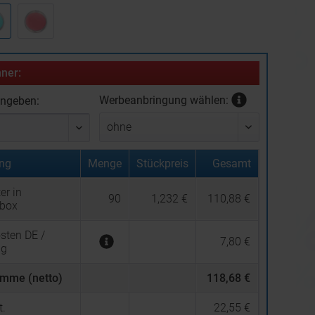
ner:
Werbeanbringung wählen:
ingeben:
ng
Menge
Stückpreis
Gesamt
er in
90
1,232 €
110,88 €
fbox
sten DE /
7,80 €
ng
mme (netto)
118,68 €
.
22,55 €