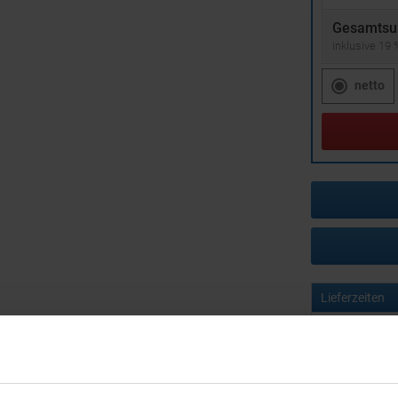
Gesamtsu
inklusive 19
netto
Lieferzeiten
Artikel mit W
Muster mit I
zur Freigabe 