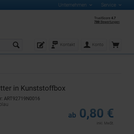
Unternehmen
Service
Kontakt
Konto
tter in Kunststoffbox
er: ART92719N0016
blau
0,80 €
ab
inkl. MwSt.
: