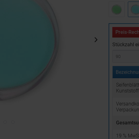
Preis-Rech
Stückzahl e
Bezeichnu
Seifenblätt
Kunststof
Versandko
Verpacku
Gesamtsu
19
% MwSt