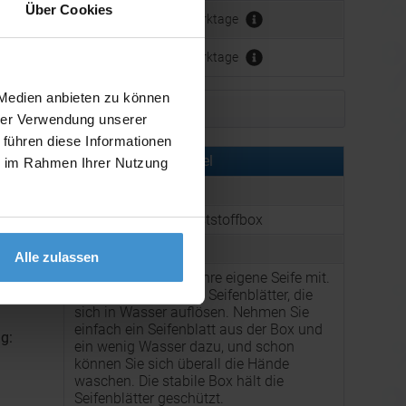
Über Cookies
Werbeanbringung:
ca. 3 - 5 Werktage
ca. 3 - 5 Werktage
 Medien anbieten zu können
Muster bestellen
hrer Verwendung unserer
 führen diese Informationen
rmationen zu diesem Werbeartikel
ie im Rahmen Ihrer Nutzung
er:
ART92719N0016
:
Seifenblätter in Kunststoffbox
:
Farbe: Pastellblau
Alle zulassen
Nehmen Sie immer Ihre eigene Seife mit.
Diese Box enthält 30 Seifenblätter, die
sich in Wasser auflösen. Nehmen Sie
einfach ein Seifenblatt aus der Box und
g:
ein wenig Wasser dazu, und schon
können Sie sich überall die Hände
waschen. Die stabile Box hält die
Seifenblätter geschützt.