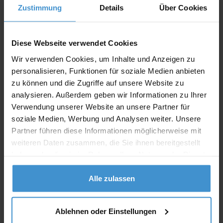
Zustimmung
Details
Über Cookies
Lieferzeiten
Diese Webseite verwendet Cookies
Artikel mit Werbeanbringung:
ca. 10 Werktage
Wir verwenden Cookies, um Inhalte und Anzeigen zu
Muster mit Ihrer
personalisieren, Funktionen für soziale Medien anbieten
ca. 10 Werktage
Werbeanbringung zur Freigabe
der Produktion:
zu können und die Zugriffe auf unsere Website zu
analysieren. Außerdem geben wir Informationen zu Ihrer
Artikel ohne Werbeanbringung:
ca. 3 - 5 Werktage
Verwendung unserer Website an unsere Partner für
soziale Medien, Werbung und Analysen weiter. Unsere
Muster:
ca. 3 - 5 Werktage
Partner führen diese Informationen möglicherweise mit
weiteren Daten zusammen, die Sie ihnen bereitgestellt
Muster bestellen
haben oder die sie im Rahmen Ihrer Nutzung der Dienste
gesammelt haben.
Produktinformationen zu diesem Werbeartikel
Alle zulassen
Artikelnummer:
OCBMO9678-40
Artikelname:
Schreibgeräte-Set Kork QUERCUS
Ablehnen oder Einstellungen