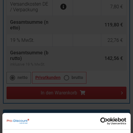
Versandkosten DE
7,80 €
/ Verpackung
Gesamtsumme (n
119,80 €
etto)
19
% MwSt.
22,76 €
Gesamtsumme (b
rutto)
142,56 €
inklusive 19 % MwSt.
netto
Privatkunden
brutto
In den
Warenkorb
Angebot drucken
Individuelle Anfrage