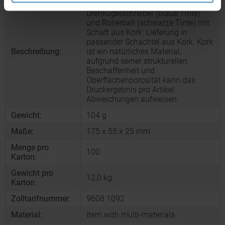
Schreibset aus Metall mit
Drehkugelschreiber (blaue Tinte)
und Rollerball (schwarze Tinte) mit
Schaft aus Kork. Lieferung in
passender Schachtel aus Kork. Kork
Beschreibung:
ist ein natürliches Material,
aufgrund seiner strukturellen
Beschaffenheit und
Oberflächenporosität kann das
Druckergebnis pro Artikel
Abweichungen aufweisen.
Gewicht:
104 g
Maße:
175 x 55 x 25 mm
Menge pro
100
Karton:
Gewicht pro
12,0 kg
Karton:
Zolltarifnummer:
9608 1092
Material:
Item with multi-materials