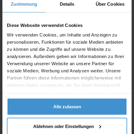
Zustimmung
Details
Über Cookies
Angebot drucken
Individuelle Anfrage
Diese Webseite verwendet Cookies
Wir verwenden Cookies, um Inhalte und Anzeigen zu
Lieferzeiten
personalisieren, Funktionen für soziale Medien anbieten
zu können und die Zugriffe auf unsere Website zu
Artikel mit Werbeanbringung:
ca. 10 Werktage
analysieren. Außerdem geben wir Informationen zu Ihrer
Muster mit Ihrer
Verwendung unserer Website an unsere Partner für
ca. 10 Werktage
Werbeanbringung zur Freigabe
soziale Medien, Werbung und Analysen weiter. Unsere
der Produktion:
Partner führen diese Informationen möglicherweise mit
Artikel ohne Werbeanbringung:
ca. 3 - 5 Werktage
weiteren Daten zusammen, die Sie ihnen bereitgestellt
haben oder die sie im Rahmen Ihrer Nutzung der Dienste
Muster:
ca. 3 - 5 Werktage
gesammelt haben.
Alle zulassen
Muster bestellen
Ablehnen oder Einstellungen
Produktinformationen zu diesem Werbeartikel