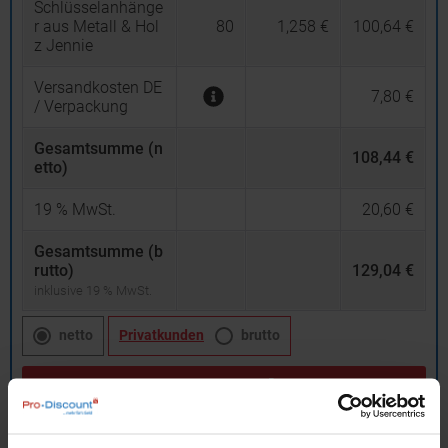
Schlüsselanhänge
r aus Metall & Hol
80
1,258 €
100,64 €
z Jennie
Versandkosten DE
7,80 €
/ Verpackung
Gesamtsumme (n
108,44 €
etto)
19
% MwSt.
20,60 €
Gesamtsumme (b
rutto)
129,04 €
inklusive 19 % MwSt.
netto
Privatkunden
brutto
In den
Warenkorb