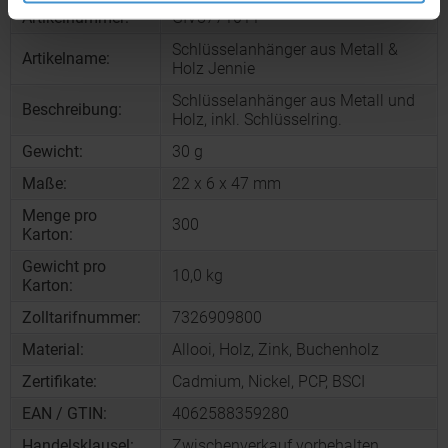
Artikelnummer:
GIV8771011
Schlüsselanhänger aus Metall &
Artikelname:
Holz Jennie
Schlüsselanhänger aus Metall und
Beschreibung:
Holz, inkl. Schlüsselring.
Gewicht:
30 g
Maße:
22 x 6 x 47 mm
Menge pro
300
Karton:
Gewicht pro
10,0 kg
Karton:
Zolltarifnummer:
7326909800
Material:
Allooi, Holz, Zink, Buchenholz
Zertifikate:
Cadmium, Nickel, PCP, BSCI
EAN / GTIN:
4062588359280
Handelsklausel:
Zwischenverkauf vorbehalten