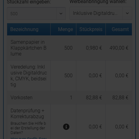
Werbeanbringung wählen:
Stückzahl eingeben:
Bezeichnung
Menge
Stückpreis
Gesamt
Samenpapier in
Klappkärtchen B
500
0,980 €
490,00 €
lume
Veredelung:
Inkl
usive Digitaldruc
500
0,00 €
0,00 €
k, CMYK, beidsei
tig
Vorkosten
1
82,88 €
82,88 €
Datenprüfung +
Korrekturabzug
Brauchen Sie Hilfe b
0,00 €
0,00 €
ei der Erstellung der
Daten?
Hier zum Grafik-Serv