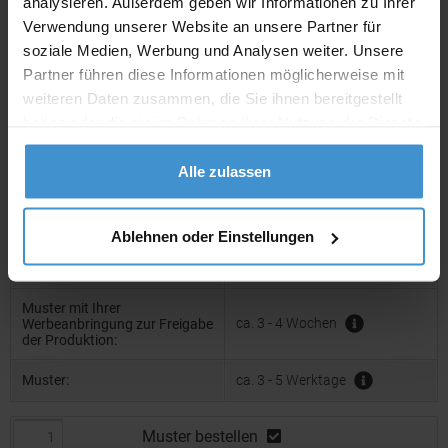
analysieren. Außerdem geben wir Informationen zu Ihrer
Verwendung unserer Website an unsere Partner für
In den
Warenkorb
soziale Medien, Werbung und Analysen weiter. Unsere
Partner führen diese Informationen möglicherweise mit
weiteren Daten zusammen, die Sie ihnen bereitgestellt
Angebot drucken
haben oder die sie im Rahmen Ihrer Nutzung der Dienste
gesammelt haben.
Alle zulassen
Individuelle Anfrage
Lieferzeiten
Ablehnen oder Einstellungen
Artikel mit Werbeanbringung:
ca. 3 - 4 Wochen
Muster mit Ihrer
ca. 3 - 4 Wochen
Werbeanbringung zur Freigabe
der Produktion:
Muster:
ca. 3 - 5 Werktage
Muster bestellen