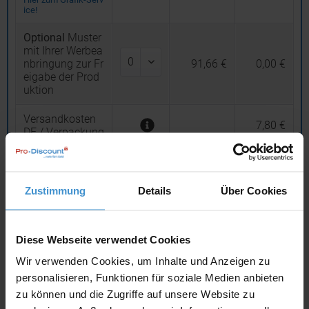
ice!
Optional
Muster
mit Ihrer Werbea
nbringung zur Fr
91,66 €
0,00 €
eigabe der Prod
uktion
Versandkosten
7,80 €
DE / Verpackung
Gesamtsumme
580,68 €
(netto)
Zustimmung
Details
Über Cookies
19
% MwSt.
110,33 €
Gesamtsumme
Diese Webseite verwendet Cookies
(brutto)
691,01 €
inklusive 19 % MwS
Wir verwenden Cookies, um Inhalte und Anzeigen zu
t.
personalisieren, Funktionen für soziale Medien anbieten
zu können und die Zugriffe auf unsere Website zu
netto
Privatkunden
brutto