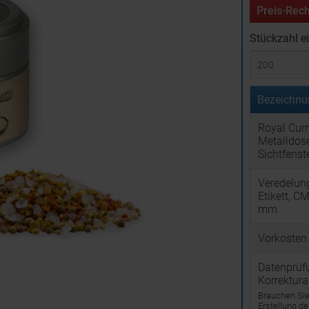
Preis-Rech
Stückzahl e
Bezeichnu
Royal Curr
Metalldose
Sichtfenste
Veredelun
Etikett, C
mm
Vorkosten
Datenprüf
Korrektur
Brauchen Sie 
Erstellung d