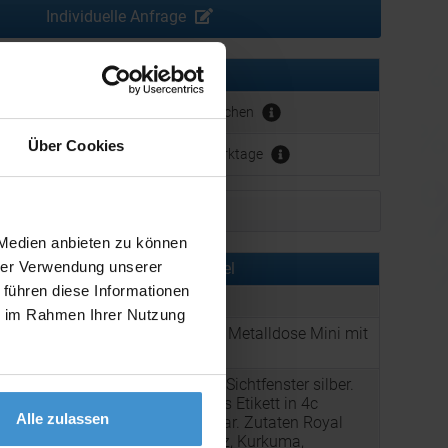
Individuelle Anfrage
erbeanbringung:
ca. 1 - 2 Wochen
Über Cookies
ca. 3 - 5 Werktage
Muster bestellen
 Medien anbieten zu können
hrer Verwendung unserer
rmationen zu diesem Werbeartikel
 führen diese Informationen
er:
FNM02261
ie im Rahmen Ihrer Nutzung
Royal Curry, ca. 75g, Metalldose Mini mit
:
Sichtfenster silber
Metalldose Mini mit Sichtfenster silber.
Werbeanbringung als Etikett in 4c
Alle zulassen
individuell bedruckbar. Zutaten Royal
g:
Curry: Rosa Steinsalz, Kurkuma,