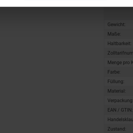
Gewicht:
Maße:
Haltbarkeit:
Zolltarifnu
Menge pro K
Farbe:
Füllung:
Material:
Verpackung
EAN / GTIN:
Handelsklau
Zustand: