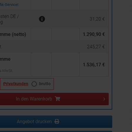
ik-Service!
sten DE /
31,20 €
ng
mme (netto)
1.290,90 €
.
245,27 €
umme
1.536,17 €
 % MwSt.
Privatkunden
brutto
In den
Warenkorb
Angebot drucken