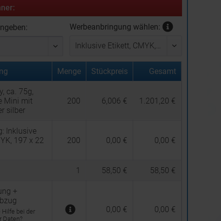
ner:
Werbeanbringung wählen:
ingeben:
ng
Menge
Stückpreis
Gesamt
y, ca. 75g,
 Mini mit
200
6,006 €
1.201,20 €
r silber
g:
Inklusive
MYK, 197 x 22
200
0,00 €
0,00 €
1
58,50 €
58,50 €
ung +
abzug
0,00 €
0,00 €
Hilfe bei der
er Daten?