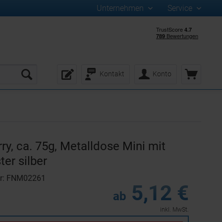
Unternehmen
Service
Kontakt
Konto
ry, ca. 75g, Metalldose Mini mit
ter silber
er: FNM02261
5,12 €
ab
inkl. MwSt.