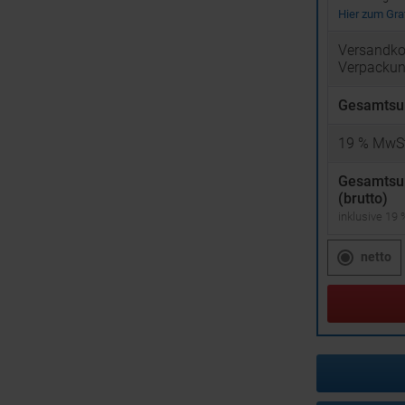
Hier zum Graf
Versandko
Verpacku
Gesamtsu
19
% MwSt
Gesamts
(brutto)
inklusive 19
netto