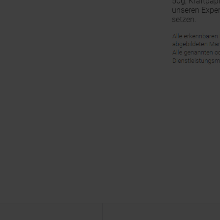
50g, Kraftpap
unseren Exper
setzen.