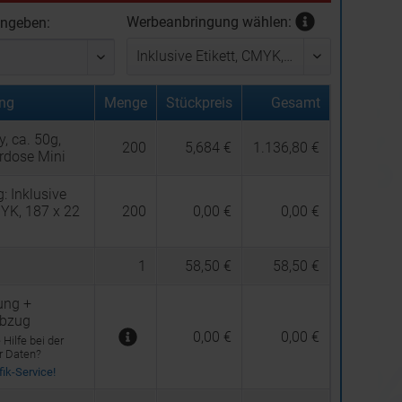
Werbeanbringung wählen:
ingeben:
ng
Menge
Stückpreis
Gesamt
y, ca. 50g,
200
5,684 €
1.136,80 €
rdose Mini
g:
Inklusive
MYK, 187 x 22
200
0,00 €
0,00 €
1
58,50 €
58,50 €
ung +
abzug
0,00 €
0,00 €
Hilfe bei der
er Daten?
ik-Service!