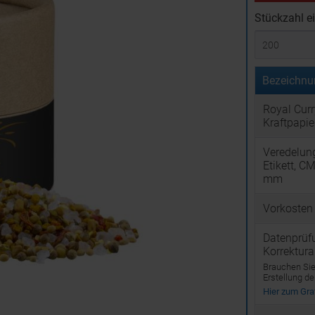
Stückzahl e
Bezeichnu
Royal Curr
Kraftpapie
Veredelun
Etikett, C
mm
Vorkosten
Datenprüf
Korrektur
Brauchen Sie 
Erstellung d
Hier zum Graf