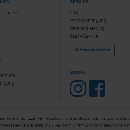
HMEN
SERVICE
iscount®
FAQ
Werbeanbringung
Datenanlieferung
Grafik-Service
Vertrag widerrufen
z
SOCIAL
Formular
inigung
eise verstehen sich zzgl. Mehrwertsteuer und Versandkosten, wenn nicht anders besc
, Werbegeschenke Streuartikel und Giveaways mit Ihrem Logo. Ihr Online-Shop für Royal