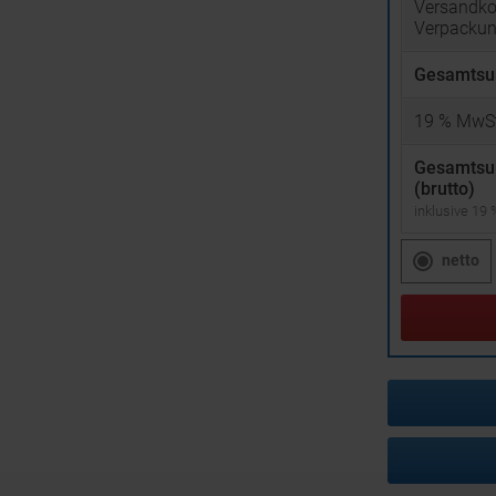
Versandko
Verpacku
Gesamtsu
19
% MwSt
Gesamts
(brutto)
inklusive 19
netto