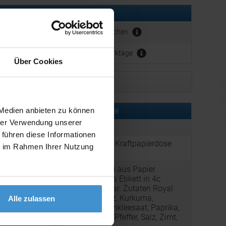
erbeanbringung:
ca. 1 - 2 Wochen
ca. 3 - 5 Werktage
Über Cookies
Muster bestellen
 Medien anbieten zu können
rmationen zu diesem Werbeartikel
hrer Verwendung unserer
er:
FNM01858
 führen diese Informationen
Royal Curry, ca. 50g, Kraftpapierdose
ie im Rahmen Ihrer Nutzung
:
Mini
Kraftpapierdose Mini aus Papier.
Werbeanbringung als Etikett in 4c
individuell bedruckbar. Zutaten Royal
g:
Curry: Rosa Steinsalz, Kurkuma,
Alle zulassen
SENFsaat, Bockshornkleesaat, Paprika,
Zwiebeln, Coriander, Pfeffer, Salz, Zimt,