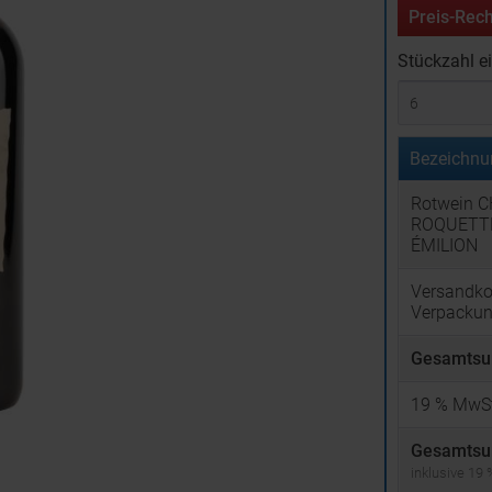
Preis-Rech
Stückzahl e
Bezeichnu
Rotwein 
ROQUETTE
ÉMILION
Versandko
Verpacku
Gesamtsu
19
% MwSt
Gesamtsu
inklusive 19