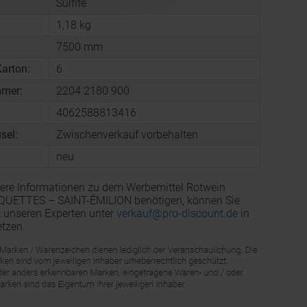
Sulfite
1,18 kg
7500 mm
arton:
6
mmer:
2204 2180 900
4062588813416
sel:
Zwischenverkauf vorbehalten
neu
ere Informationen zu dem Werbemittel Rotwein
ETTES – SAINT-ÉMILION benötigen, können Sie
t unseren Experten unter
verkauf@pro-discount.de
in
tzen.