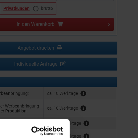
Privatkunden
brutto
In den
Warenkorb
Angebot drucken
Individuelle Anfrage
erbeanbringung:
ca. 10 Werktage
hrer Werbeanbringung
ca. 10 Werktage
der Produktion:
Werbeanbringung:
ca. 3 - 5 Werktage
ca. 3 - 5 Werktage