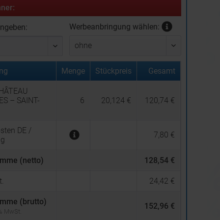
ner:
Werbeanbringung wählen:
ingeben:
ng
Menge
Stückpreis
Gesamt
CHÂTEAU
S – SAINT-
6
20,124 €
120,74 €
sten DE /
7,80 €
ng
mme (netto)
128,54 €
.
24,42 €
mme (brutto)
152,96 €
 % MwSt.