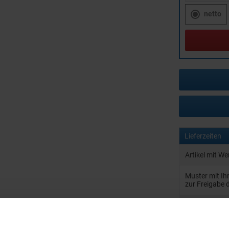
netto
Lieferzeiten
Artikel mit W
Muster mit I
zur Freigabe 
Artikel ohne 
Muster: