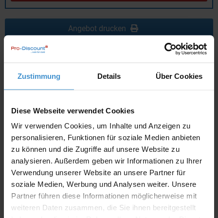
Angebot drucken
Individuelle Anfrage
Zustimmung
Details
Über Cookies
Lieferzeiten
Artikel mit Werbeanbringung:
ca. 10 Werktage
Diese Webseite verwendet Cookies
Muster mit Ihrer
Wir verwenden Cookies, um Inhalte und Anzeigen zu
ca. 10 Werktage
Werbeanbringung zur Freigabe
der Produktion:
personalisieren, Funktionen für soziale Medien anbieten
zu können und die Zugriffe auf unsere Website zu
Artikel ohne Werbeanbringung:
ca. 3 - 5 Werktage
analysieren. Außerdem geben wir Informationen zu Ihrer
Verwendung unserer Website an unsere Partner für
Muster:
ca. 3 - 5 Werktage
soziale Medien, Werbung und Analysen weiter. Unsere
Partner führen diese Informationen möglicherweise mit
Muster bestellen
weiteren Daten zusammen, die Sie ihnen bereitgestellt