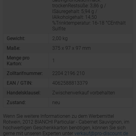
trockenRestsüße: 3,86 g /
lSäuregehalt: 5,94 g /
lAlkoholgehalt: 14,50
%Trinktemperatur: 16-18 °CEnthält
Sulfite
Gewicht:
2,00 kg
Maße:
375 x 97 x 97 mm
Menge pro
1
Karton:
Zolltarifnummer:
2204 2196 210
EAN / GTIN:
4062588813379
Handelsklausel:
Zwischenverkauf vorbehalten
Zustand:
neu
Wenn Sie weitere Informationen zu dem Werbemittel
Rotwein, 2012 BIANCHI Particular - Cabernet Sauvignon, im
hochwertigen Geschenkkarton benötigen, können Sie sich
gerne mit unseren Experten unter
verkauf@pro-discount.de