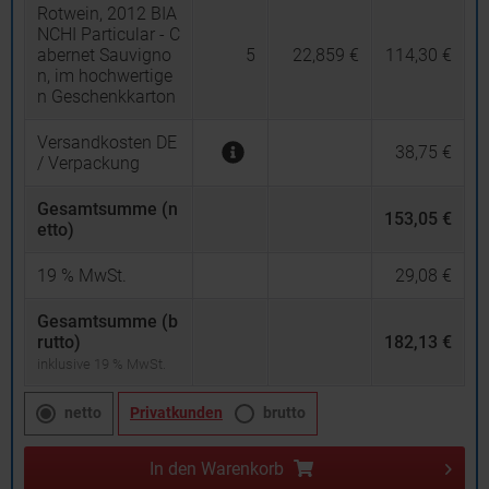
Rotwein, 2012 BIA
NCHI Particular - C
abernet Sauvigno
5
22,859 €
114,30 €
n, im hochwertige
n Geschenkkarton
Versandkosten DE
38,75 €
/ Verpackung
Gesamtsumme (n
153,05 €
etto)
19
% MwSt.
29,08 €
Gesamtsumme (b
rutto)
182,13 €
inklusive 19 % MwSt.
netto
Privatkunden
brutto
In den
Warenkorb