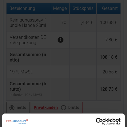
Bezeichnung
Menge
Stückpreis
Gesamt
Reinigungsspray f
70
1,434 €
100,38 €
ür die Hände 20ml
Versandkosten DE
7,80 €
/ Verpackung
Gesamtsumme (n
108,18 €
etto)
19
% MwSt.
20,55 €
Gesamtsumme (b
rutto)
128,73 €
inklusive 19 % MwSt.
netto
Privatkunden
brutto
In den
Warenkorb