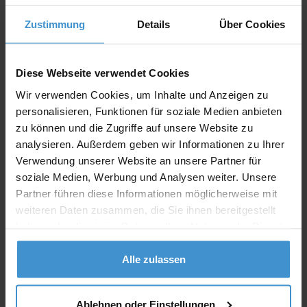
Zustimmung
Details
Über Cookies
Angebot drucken
Diese Webseite verwendet Cookies
Individuelle Anfrage
Wir verwenden Cookies, um Inhalte und Anzeigen zu
personalisieren, Funktionen für soziale Medien anbieten
Lieferzeiten
zu können und die Zugriffe auf unsere Website zu
Artikel mit Werbeanbringung:
ca. 10 Werktage
analysieren. Außerdem geben wir Informationen zu Ihrer
Verwendung unserer Website an unsere Partner für
Muster mit Ihrer
soziale Medien, Werbung und Analysen weiter. Unsere
ca. 10 Werktage
Werbeanbringung zur Freigabe
der Produktion:
Partner führen diese Informationen möglicherweise mit
weiteren Daten zusammen, die Sie ihnen bereitgestellt
Artikel ohne Werbeanbringung:
ca. 3 - 5 Werktage
haben oder die sie im Rahmen Ihrer Nutzung der Dienste
gesammelt haben.
Muster:
ca. 3 - 5 Werktage
Alle zulassen
Muster bestellen
Ablehnen oder Einstellungen