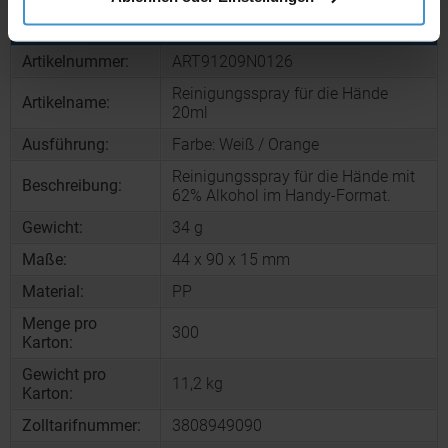
Produktinformationen zu diesem Werbeartikel
Artikelnummer:
ART91209N0126
Reinigungsspray für die Hände
Artikelname:
20ml
Ausführung:
Farbe: Weiß / Orange
Reinigungsspray für die Hände mit
Beschreibung:
62% Alkohol im Handy-Format.
Gewicht:
34 g
Maße:
44 x 90 x 15 mm
Material:
PP
Menge pro
300
Karton:
Gewicht pro
11,2 kg
Karton:
Zolltarifnummer:
3808949090