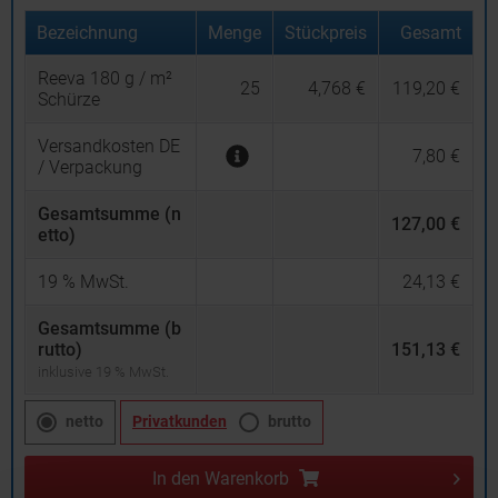
Bezeichnung
Menge
Stückpreis
Gesamt
Reeva 180 g / m²
25
4,768 €
119,20 €
Schürze
Versandkosten DE
7,80 €
/ Verpackung
Gesamtsumme (n
127,00 €
etto)
19
% MwSt.
24,13 €
Gesamtsumme (b
rutto)
151,13 €
inklusive 19 % MwSt.
netto
Privatkunden
brutto
In den
Warenkorb