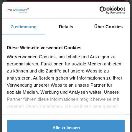
Angebot drucken
Zustimmung
Details
Über Cookies
Individuelle Anfrage
Diese Webseite verwendet Cookies
Lieferzeiten
Wir verwenden Cookies, um Inhalte und Anzeigen zu
Artikel mit Werbeanbringung:
ca. 10 Werktage
personalisieren, Funktionen für soziale Medien anbieten
zu können und die Zugriffe auf unsere Website zu
Muster mit Ihrer
analysieren. Außerdem geben wir Informationen zu Ihrer
ca. 10 Werktage
Werbeanbringung zur Freigabe
der Produktion:
Verwendung unserer Website an unsere Partner für
soziale Medien, Werbung und Analysen weiter. Unsere
Artikel ohne Werbeanbringung:
ca. 3 - 5 Werktage
Partner führen diese Informationen möglicherweise mit
weiteren Daten zusammen, die Sie ihnen bereitgestellt
Muster:
ca. 3 - 5 Werktage
haben oder die sie im Rahmen Ihrer Nutzung der Dienste
gesammelt haben.
Muster bestellen
Alle zulassen