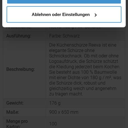
Produktinformationen zu diesem Werbeartikel
Ablehnen oder Einstellungen
Artikelnummer:
CPO11271200
Artikelname:
Reeva 180 g / m² Schürze
Ausführung:
Farbe: Schwarz
Die Küchenschürze Reeva ist eine
elegante Schürze ohne
Schnickschnack. Ob mit oder ohne
Logoaufdruck, die Schürze schützt
die Kleidung jederzeit beim Kochen.
Beschreibung:
Sie besteht aus 100 % Baumwolle
mit einer Dichte von 180 g / m², was
die Schürze dick, robust und
gleichzeitig weich und angenehm
zu tragen macht.
Gewicht:
176 g
Maße:
900 x 650 mm
Menge pro
100
Karton: