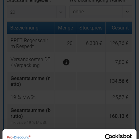
Stückzahl eingeben:
Bezeichnung
Menge
Stückpreis
Gesamt
RPET Regenschir
20
6,338 €
126,76 €
m Resperit
Versandkosten DE
7,80 €
/ Verpackung
Gesamtsumme (n
134,56 €
etto)
19
% MwSt.
25,57 €
Gesamtsumme (b
rutto)
160,13 €
inklusive 19 % MwSt.
netto
Privatkunden
brutto