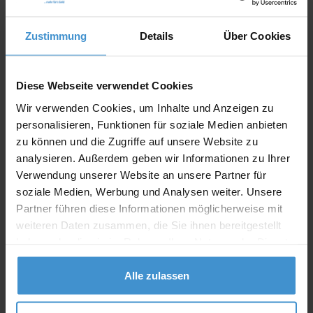
In den
Warenkorb
Zustimmung
Details
Über Cookies
Angebot drucken
Diese Webseite verwendet Cookies
Wir verwenden Cookies, um Inhalte und Anzeigen zu
Individuelle Anfrage
personalisieren, Funktionen für soziale Medien anbieten
zu können und die Zugriffe auf unsere Website zu
analysieren. Außerdem geben wir Informationen zu Ihrer
Lieferzeiten
Verwendung unserer Website an unsere Partner für
Artikel mit Werbeanbringung:
ca. 10 Werktage
soziale Medien, Werbung und Analysen weiter. Unsere
Partner führen diese Informationen möglicherweise mit
Muster mit Ihrer
weiteren Daten zusammen, die Sie ihnen bereitgestellt
ca. 10 Werktage
Werbeanbringung zur Freigabe
der Produktion:
haben oder die sie im Rahmen Ihrer Nutzung der Dienste
gesammelt haben.
Artikel ohne Werbeanbringung:
ca. 3 - 5 Werktage
Alle zulassen
Muster:
ca. 3 - 5 Werktage