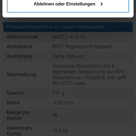
Ablehnen oder Einstellungen
Muster bestellen
Produktinformationen zu diesem Werbeartikel
Artikelnummer:
AND721414-10
Artikelname:
RPET Regenschirm Resperit
Ausführung:
Farbe: Schwarz
Automatik-Stockschirm mit 8
Segmenten, Bespannung aus RPET,
Beschreibung:
Metallrahmen, Holzstock und -griff.
Mit RPET-Label.
Gewicht:
371 g
Maße:
1030 mm
Menge pro
48
Karton:
Gewicht pro
19,3 kg
Karton: