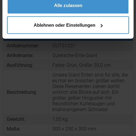
Muster:
ca. 3 - 5 Werktage
Alle zulassen
Muster bestellen
Ablehnen oder Einstellungen
Produktinformationen zu diesem Werbeartikel
Artikelnummer:
GUT31231
Artikelname:
Quietsche-Ente Giant
Ausführung:
Farbe: Grün, Größe: 30,0 cm
Unsere Giant Enten sind für alle, die
es mal ein bisschen größer wollen.
Diese Riesenenten ziehen somit
Beschreibung:
wirklich alle Blicke auf sich. Ein
großer, gelber Hingucker mit
freundlichen Kulleraugen und
knallorangenem Schnabel.
Gewicht:
1,05 kg
Maße:
300 x 250 x 300 mm