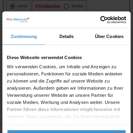
netto
Privatkunden
brutto
In den
Warenkorb
Zustimmung
Details
Über Cookies
Angebot drucken
Diese Webseite verwendet Cookies
Individuelle Anfrage
Wir verwenden Cookies, um Inhalte und Anzeigen zu
personalisieren, Funktionen für soziale Medien anbieten
Lieferzeiten
zu können und die Zugriffe auf unsere Website zu
analysieren. Außerdem geben wir Informationen zu Ihrer
Artikel mit Werbeanbringung:
ca. 3 - 4 Wochen
Verwendung unserer Website an unsere Partner für
Muster mit Ihrer
soziale Medien, Werbung und Analysen weiter. Unsere
ca. 3 - 4 Wochen
Werbeanbringung zur Freigabe
Partner führen diese Informationen möglicherweise mit
der Produktion:
weiteren Daten zusammen, die Sie ihnen bereitgestellt
Artikel ohne Werbeanbringung:
ca. 3 - 5 Werktage
haben oder die sie im Rahmen Ihrer Nutzung der Dienste
gesammelt haben.