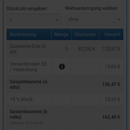
Werbeanbringung wählen:
Stückzahl eingeben:
Bezeichnung
Menge
Stückpreis
Gesamt
Quietsche-Ente Gi
3
40,290 €
120,87 €
ant
Versandkosten DE
15,60 €
/ Verpackung
Gesamtsumme (n
136,47 €
etto)
19
% MwSt.
25,93 €
Gesamtsumme (b
rutto)
162,40 €
inklusive 19 % MwSt.