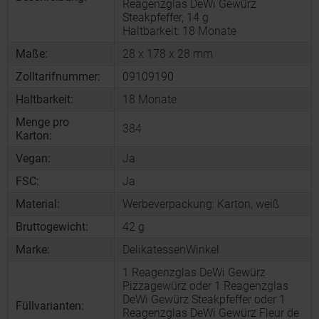
Reagenzglas DeWi Gewürz
Steakpfeffer, 14 g
Haltbarkeit: 18 Monate
Maße:
28 x 178 x 28 mm
Zolltarifnummer:
09109190
Haltbarkeit:
18 Monate
Menge pro
384
Karton:
Vegan:
Ja
FSC:
Ja
Material:
Werbeverpackung: Karton, weiß
Bruttogewicht:
42 g
Marke:
DelikatessenWinkel
1 Reagenzglas DeWi Gewürz
Pizzagewürz oder 1 Reagenzglas
DeWi Gewürz Steakpfeffer oder 1
Füllvarianten:
Reagenzglas DeWi Gewürz Fleur de