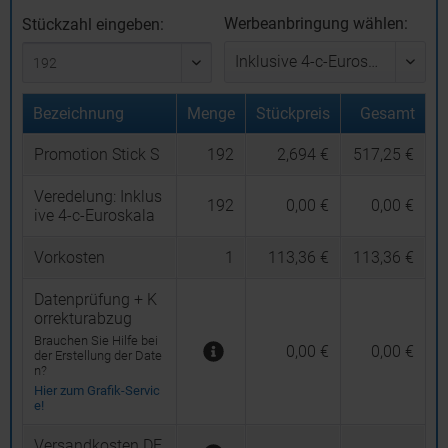
Werbeanbringung wählen:
Stückzahl eingeben:
Bezeichnung
Menge
Stückpreis
Gesamt
Promotion Stick S
192
2,694 €
517,25 €
Veredelung:
Inklus
192
0,00 €
0,00 €
ive 4-c-Euroskala
Vorkosten
1
113,36 €
113,36 €
Datenprüfung + K
orrekturabzug
Brauchen Sie Hilfe bei
0,00 €
0,00 €
der Erstellung der Date
n?
Hier zum Grafik-Servic
e!
Versandkosten DE