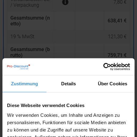
7,80 €
/ Verpackung
Gesamtsumme (n
638,41 €
etto)
19
% MwSt.
121,30 €
Gesamtsumme (b
rutto)
759,71 €
inklusive 19 % MwSt.
netto
Privatkunden
brutto
Zustimmung
Details
Über Cookies
In den
Warenkorb
Diese Webseite verwendet Cookies
Angebot drucken
Wir verwenden Cookies, um Inhalte und Anzeigen zu
personalisieren, Funktionen für soziale Medien anbieten
zu können und die Zugriffe auf unsere Website zu
Individuelle Anfrage
analysieren. Außerdem geben wir Informationen zu Ihrer