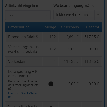
Werbeanbringung wählen:
Stückzahl eingeben:
Bezeichnung
Menge
Stückpreis
Gesamt
Promotion Stick S
192
2,694 €
517,25 €
Veredelung:
Inklus
192
0,00 €
0,00 €
ive 4-c-Euroskala
Vorkosten
1
113,36 €
113,36 €
Datenprüfung + K
orrekturabzug
Brauchen Sie Hilfe bei
0,00 €
0,00 €
der Erstellung der Date
n?
Hier zum Grafik-Servic
e!
Versandkosten DE