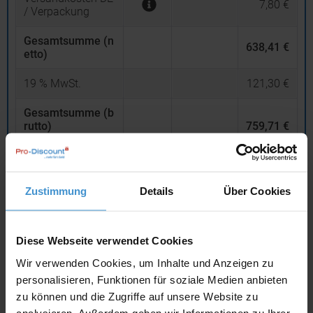
7,80 €
/ Verpackung
Gesamtsumme (n
638,41 €
etto)
19
% MwSt.
121,30 €
Gesamtsumme (b
rutto)
759,71 €
inklusive 19 % MwSt.
netto
Privatkunden
brutto
Zustimmung
Details
Über Cookies
In den
Warenkorb
Diese Webseite verwendet Cookies
Angebot drucken
Wir verwenden Cookies, um Inhalte und Anzeigen zu
personalisieren, Funktionen für soziale Medien anbieten
zu können und die Zugriffe auf unsere Website zu
Individuelle Anfrage
analysieren. Außerdem geben wir Informationen zu Ihrer