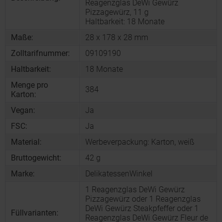
Reagenzglas DeWi Gewürz
Pizzagewürz, 11 g
Haltbarkeit: 18 Monate
Maße:
28 x 178 x 28 mm
Zolltarifnummer:
09109190
Haltbarkeit:
18 Monate
Menge pro
384
Karton:
Vegan:
Ja
FSC:
Ja
Material:
Werbeverpackung: Karton, weiß
Bruttogewicht:
42 g
Marke:
DelikatessenWinkel
1 Reagenzglas DeWi Gewürz
Pizzagewürz oder 1 Reagenzglas
DeWi Gewürz Steakpfeffer oder 1
Füllvarianten:
Reagenzglas DeWi Gewürz Fleur de