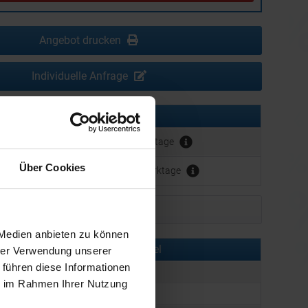
Angebot drucken
Individuelle Anfrage
erbeanbringung:
ca. 10 Werktage
Über Cookies
ca. 3 - 5 Werktage
Muster bestellen
 Medien anbieten zu können
rmationen zu diesem Werbeartikel
hrer Verwendung unserer
 führen diese Informationen
er:
PUC1306.00003
ie im Rahmen Ihrer Nutzung
:
Promotion Stick M