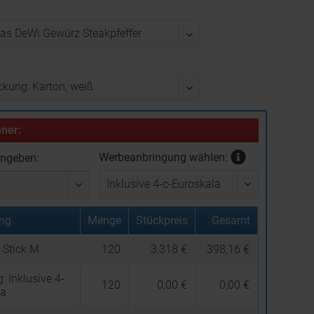
ner:
Werbeanbringung wählen:
ingeben:
ng
Menge
Stückpreis
Gesamt
 Stick M
120
3,318 €
398,16 €
g:
Inklusive 4-
120
0,00 €
0,00 €
la