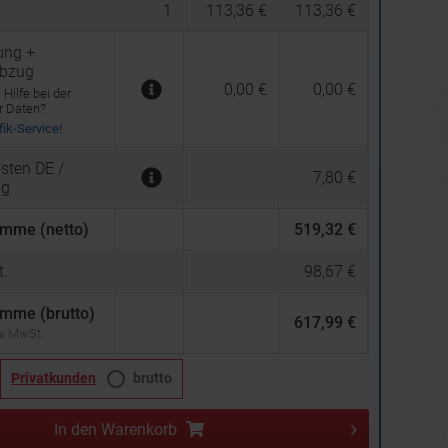
1
113,36 €
113,36 €
ung +
abzug
0,00 €
0,00 €
Hilfe bei der
er Daten?
ik-Service!
sten DE /
7,80 €
ng
mme (netto)
519,32 €
.
98,67 €
mme (brutto)
617,99 €
 % MwSt.
Privatkunden
brutto
In den
Warenkorb