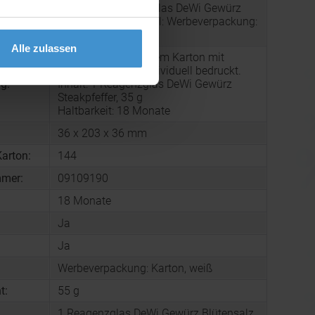
Füllung: 1 Reagenzglas DeWi Gewürz
:
Steakpfeffer, Material: Werbeverpackung:
Karton, weiß
Alle zulassen
Werbebox aus weißem Karton mit
Sichtfenster, Box individuell bedruckt.
g:
Inhalt: 1 Reagenzglas DeWi Gewürz
Steakpfeffer, 35 g
Haltbarkeit: 18 Monate
36 x 203 x 36 mm
arton:
144
mmer:
09109190
18 Monate
Ja
Ja
Werbeverpackung: Karton, weiß
t:
55 g
1 Reagenzglas DeWi Gewürz Blütensalz