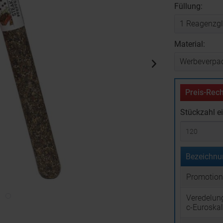
Füllung:
Material:
Preis-Rech
Stückzahl e
Bezeichnu
Promotion
Veredelun
c-Euroska