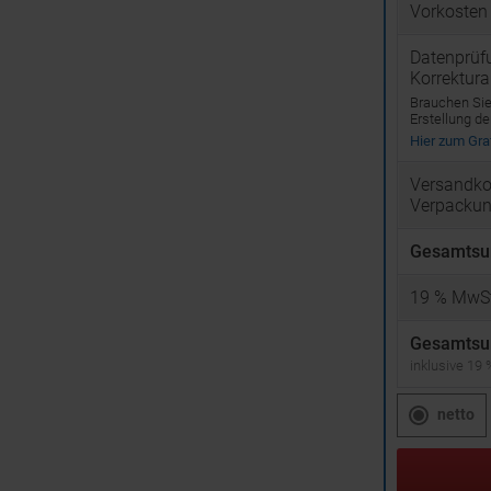
Vorkosten
Datenprüf
Korrektur
Brauchen Sie 
Erstellung d
Hier zum Graf
Versandko
Verpacku
Gesamtsu
19
% MwSt
Gesamtsu
inklusive 19
netto