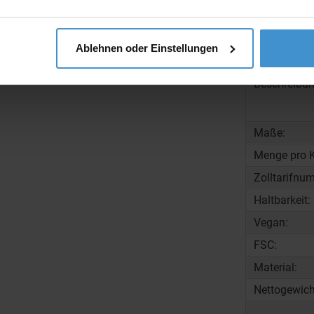
Ausführung
Ablehnen oder Einstellungen
Beschreibun
Maße:
Menge pro K
Zolltarifnu
Haltbarkeit:
Vegan:
FSC:
Material:
Nettogewich