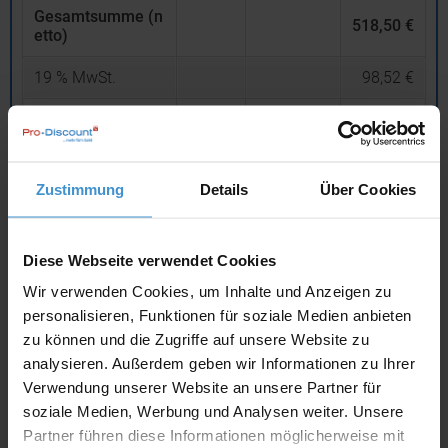
Gesamtsumme (n
518,50 €
etto)
19
% MwSt.
98,52 €
Gesamtsumme (b
rutto)
617,02 €
inklusive 19 % MwSt.
Zustimmung
Details
Über Cookies
netto
Privatkunden
brutto
In den
Warenkorb
Diese Webseite verwendet Cookies
Wir verwenden Cookies, um Inhalte und Anzeigen zu
personalisieren, Funktionen für soziale Medien anbieten
Angebot drucken
zu können und die Zugriffe auf unsere Website zu
analysieren. Außerdem geben wir Informationen zu Ihrer
Individuelle Anfrage
Verwendung unserer Website an unsere Partner für
soziale Medien, Werbung und Analysen weiter. Unsere
Partner führen diese Informationen möglicherweise mit
Lieferzeiten