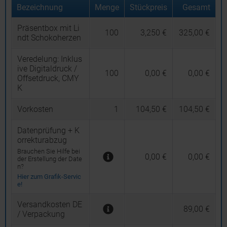
Bezeichnung
Menge
Stückpreis
Gesamt
Präsentbox mit Li
100
3,250 €
325,00 €
ndt Schokoherzen
Veredelung:
Inklus
ive Digitaldruck /
100
0,00 €
0,00 €
Offsetdruck, CMY
K
Vorkosten
1
104,50 €
104,50 €
Datenprüfung + K
orrekturabzug
Brauchen Sie Hilfe bei
0,00 €
0,00 €
der Erstellung der Date
n?
Hier zum Grafik-Servic
e!
Versandkosten DE
89,00 €
/ Verpackung