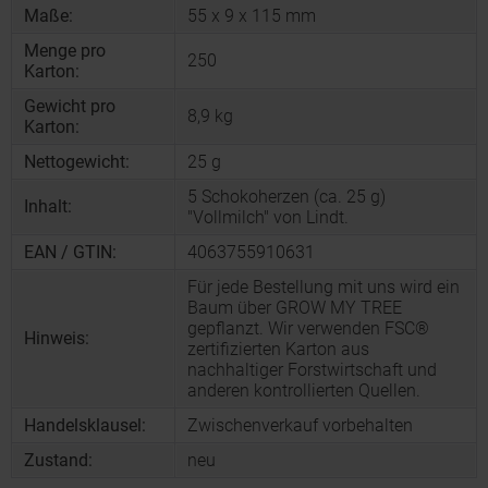
Maße:
55 x 9 x 115 mm
Menge pro
250
Karton:
Gewicht pro
8,9 kg
Karton:
Nettogewicht:
25 g
5 Schokoherzen (ca. 25 g)
Inhalt:
"Vollmilch" von Lindt.
EAN / GTIN:
4063755910631
Für jede Bestellung mit uns wird ein
Baum über GROW MY TREE
gepflanzt. Wir verwenden FSC®
Hinweis:
zertifizierten Karton aus
nachhaltiger Forstwirtschaft und
anderen kontrollierten Quellen.
Handelsklausel:
Zwischenverkauf vorbehalten
Zustand:
neu