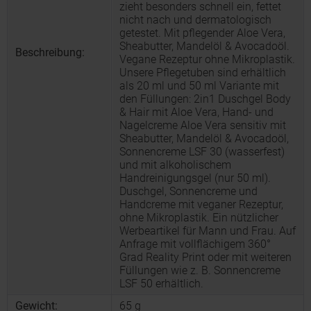
zieht besonders schnell ein, fettet
nicht nach und dermatologisch
getestet. Mit pflegender Aloe Vera,
Sheabutter, Mandelöl & Avocadoöl.
Beschreibung:
Vegane Rezeptur ohne Mikroplastik.
Unsere Pflegetuben sind erhältlich
als 20 ml und 50 ml Variante mit
den Füllungen: 2in1 Duschgel Body
& Hair mit Aloe Vera, Hand- und
Nagelcreme Aloe Vera sensitiv mit
Sheabutter, Mandelöl & Avocadoöl,
Sonnencreme LSF 30 (wasserfest)
und mit alkoholischem
Handreinigungsgel (nur 50 ml).
Duschgel, Sonnencreme und
Handcreme mit veganer Rezeptur,
ohne Mikroplastik. Ein nützlicher
Werbeartikel für Mann und Frau. Auf
Anfrage mit vollflächigem 360°
Grad Reality Print oder mit weiteren
Füllungen wie z. B. Sonnencreme
LSF 50 erhältlich.
Gewicht:
65 g