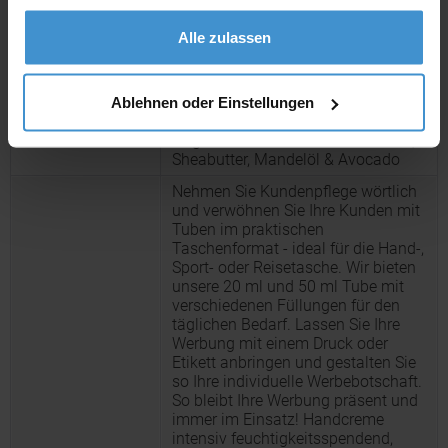
gesammelt haben.
Alle zulassen
Produktinformationen zu diesem Werbeartikel
Artikelnummer:
ROP4TK92-03
Ablehnen oder Einstellungen
Pflegetube Basic 50 ml - Hand- und
Artikelname:
Nagelcreme sensitiv mit Aloe Vera,
Sheabutter, Mandelöl & Avocado
Nehmen Sie Kundenpflege wörtlich
und verwöhnen Sie Ihre Kunden mit
Tuben im praktischen
Taschenformat - ideal für die Hand-,
Sport- oder Reisetasche. Wir bieten
unsere 20 ml und 50 ml Tube mit
verschiedenen Füllungen für den
täglichen Bedarf. Lassen Sie Ihre
Werbung mit einem Druck oder
Etikett anbringen und gestalten Sie
so Ihre individuelle Werbebotschaft.
So bleibt Ihre Werbung präsent und
immer im Einsatz! Handcreme
intensiv feuchtigkeitsspendend,