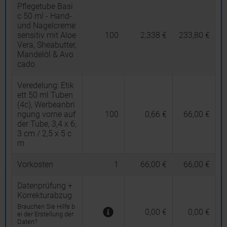
Pflegetube Basi
c 50 ml - Hand-
und Nagelcreme
sensitiv mit Aloe
100
2,338 €
233,80 €
Vera, Sheabutter,
Mandelöl & Avo
cado
Veredelung:
Etik
ett 50 ml Tuben
(4c), Werbeanbri
ngung vorne auf
100
0,66 €
66,00 €
der Tube, 3,4 x 6,
3 cm / 2,5 x 5 c
m
Vorkosten
1
66,00 €
66,00 €
Datenprüfung +
Korrekturabzug
Brauchen Sie Hilfe b
0,00 €
0,00 €
ei der Erstellung der
Daten?