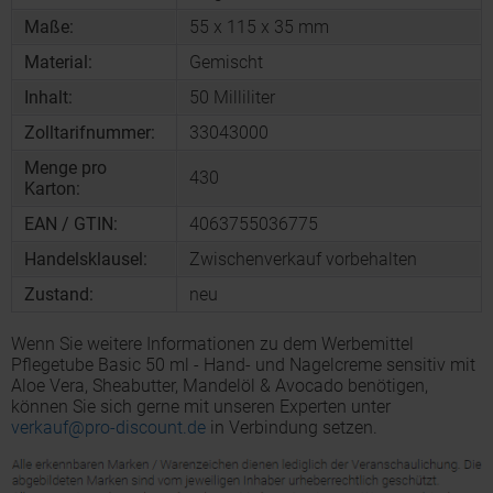
Maße:
55 x 115 x 35 mm
Material:
Gemischt
Inhalt:
50 Milliliter
Zolltarifnummer:
33043000
Menge pro
430
Karton:
EAN / GTIN:
4063755036775
Handelsklausel:
Zwischenverkauf vorbehalten
Zustand:
neu
Wenn Sie weitere Informationen zu dem Werbemittel
Pflegetube Basic 50 ml - Hand- und Nagelcreme sensitiv mit
Aloe Vera, Sheabutter, Mandelöl & Avocado benötigen,
können Sie sich gerne mit unseren Experten unter
verkauf@pro-discount.de
in Verbindung setzen.