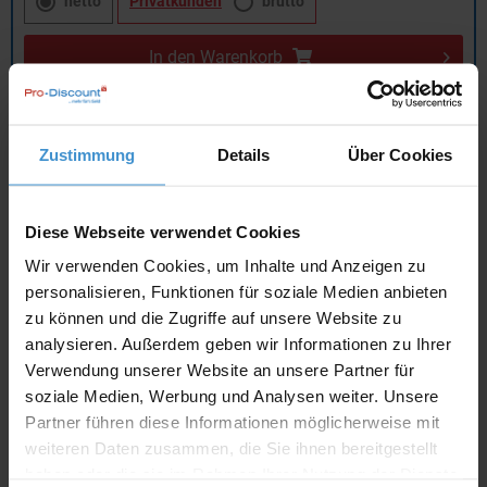
netto
Privatkunden
brutto
In den
Warenkorb
Angebot drucken
Zustimmung
Details
Über Cookies
Individuelle Anfrage
Diese Webseite verwendet Cookies
Lieferzeiten
Wir verwenden Cookies, um Inhalte und Anzeigen zu
personalisieren, Funktionen für soziale Medien anbieten
Artikel mit Werbeanbringung:
ca. 4 - 5 Wochen
zu können und die Zugriffe auf unsere Website zu
analysieren. Außerdem geben wir Informationen zu Ihrer
Muster mit Ihrer
ca. 4 - 5 Wochen
Werbeanbringung zur Freigabe
Verwendung unserer Website an unsere Partner für
der Produktion:
soziale Medien, Werbung und Analysen weiter. Unsere
Partner führen diese Informationen möglicherweise mit
Muster:
ca. 3 - 5 Werktage
weiteren Daten zusammen, die Sie ihnen bereitgestellt
haben oder die sie im Rahmen Ihrer Nutzung der Dienste
Muster bestellen