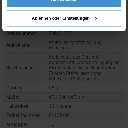
Muster bestellen
Ablehnen oder Einstellungen
Produktinformationen zu diesem Werbeartikel
Artikelnummer:
FNM01587
Pfeffer geschrotet, ca. 65g,
Artikelname:
Korkenglas
Korkenglas aus Glas mit
Papieretikett. Werbeanbringung als
Beschreibung:
Etikett in 4c individuell bedruckbar.
Zutaten Pfeffer geschrotet:
Schwarzer Pfeffer geschrotet
Gewicht:
65 g
Maße:
60 x 100 x 60 mm
Haltbarkeit:
12 Monate
Zolltarifnummer:
09109190
Menge pro
30