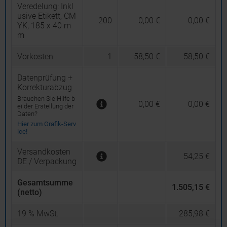
Veredelung:
Inkl
usive Etikett, CM
200
0,00 €
0,00 €
YK, 185 x 40 m
m
Vorkosten
1
58,50 €
58,50 €
Datenprüfung +
Korrekturabzug
Brauchen Sie Hilfe b
0,00 €
0,00 €
ei der Erstellung der
Daten?
Hier zum Grafik-Serv
ice!
Versandkosten
54,25 €
DE / Verpackung
Gesamtsumme
1.505,15 €
(netto)
19
% MwSt.
285,98 €