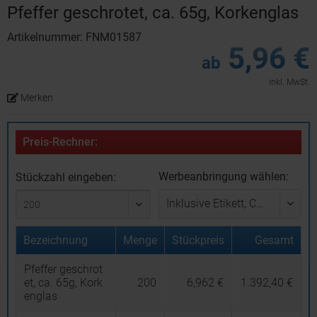
Pfeffer geschrotet, ca. 65g, Korkenglas
Artikelnummer: FNM01587
5,96 €
ab
inkl. MwSt.
Merken
Preis-Rechner:
Werbeanbringung wählen:
Stückzahl eingeben:
Bezeichnung
Menge
Stückpreis
Gesamt
Pfeffer geschrot
et, ca. 65g, Kork
200
6,962 €
1.392,40 €
englas