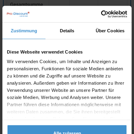
Gesamtsumme
(brutto)
1.791,13 €
inklusive 19 % MwSt.
netto
Privatkunden
brutto
Zustimmung
Details
Über Cookies
In den
Warenkorb
Diese Webseite verwendet Cookies
Wir verwenden Cookies, um Inhalte und Anzeigen zu
Angebot drucken
personalisieren, Funktionen für soziale Medien anbieten
zu können und die Zugriffe auf unsere Website zu
analysieren. Außerdem geben wir Informationen zu Ihrer
Individuelle Anfrage
Verwendung unserer Website an unsere Partner für
soziale Medien, Werbung und Analysen weiter. Unsere
Lieferzeiten
Partner führen diese Informationen möglicherweise mit
weiteren Daten zusammen, die Sie ihnen bereitgestellt
Artikel mit Werbeanbringung:
ca. 1 - 2 Wochen
haben oder die sie im Rahmen Ihrer Nutzung der Dienste
Muster:
ca. 3 - 5 Werktage
gesammelt haben.
Alle zulassen