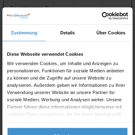
Gesamtsumme (b
rutto)
742,68 €
inklusive 19 % MwSt.
Zustimmung
Details
Über Cookies
netto
Privatkunden
brutto
In den
Warenkorb
Diese Webseite verwendet Cookies
Wir verwenden Cookies, um Inhalte und Anzeigen zu
personalisieren, Funktionen für soziale Medien anbieten
Angebot drucken
zu können und die Zugriffe auf unsere Website zu
analysieren. Außerdem geben wir Informationen zu Ihrer
Individuelle Anfrage
Verwendung unserer Website an unsere Partner für
soziale Medien, Werbung und Analysen weiter. Unsere
Lieferzeiten
Partner führen diese Informationen möglicherweise mit
weiteren Daten zusammen, die Sie ihnen bereitgestellt
Artikel mit Werbeanbringung:
ca. 1 - 2 Wochen
haben oder die sie im Rahmen Ihrer Nutzung der Dienste
gesammelt haben.
Muster:
ca. 3 - 5 Werktage