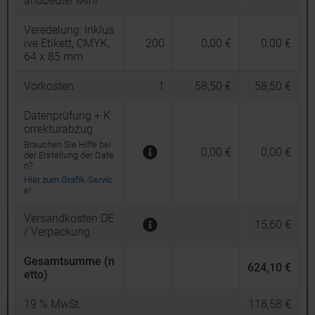
andbeutel Mini
Veredelung:
Inklus
ive Etikett, CMYK,
200
0,00 €
0,00 €
64 x 85 mm
Vorkosten
1
58,50 €
58,50 €
Datenprüfung + K
orrekturabzug
Brauchen Sie Hilfe bei
0,00 €
0,00 €
der Erstellung der Date
n?
Hier zum Grafik-Servic
e!
Versandkosten DE
15,60 €
/ Verpackung
Gesamtsumme (n
624,10 €
etto)
19
% MwSt.
118,58 €