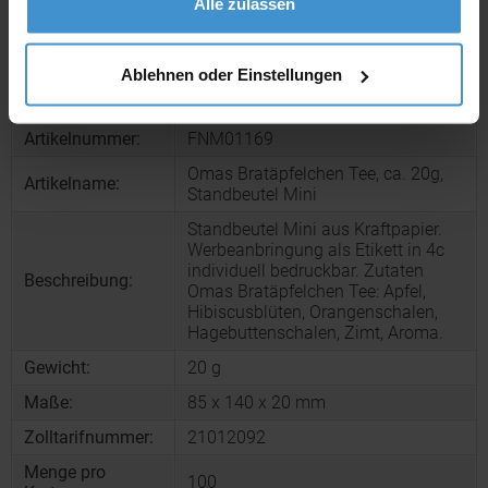
Alle zulassen
Muster bestellen
Ablehnen oder Einstellungen
Produktinformationen zu diesem Werbeartikel
Artikelnummer:
FNM01169
Omas Bratäpfelchen Tee, ca. 20g,
Artikelname:
Standbeutel Mini
Standbeutel Mini aus Kraftpapier.
Werbeanbringung als Etikett in 4c
individuell bedruckbar. Zutaten
Beschreibung:
Omas Bratäpfelchen Tee: Apfel,
Hibiscusblüten, Orangenschalen,
Hagebuttenschalen, Zimt, Aroma.
Gewicht:
20 g
Maße:
85 x 140 x 20 mm
Zolltarifnummer:
21012092
Menge pro
100