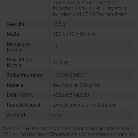
Zuverlässigkeit und macht sie
belastbar bis zu 10 kg. Hergestellt
in Indien und OEKO-Tex zertifiziert.
Gewicht:
135 g
Maße:
380 x 410 x 85 mm
Menge pro
75
Karton:
Gewicht pro
11,0 kg
Karton:
Zolltarifnummer:
42029298900
Material:
Baumwolle, 220 g/m2
EAN / GTIN:
4062588100080
Handelsklausel:
Zwischenverkauf vorbehalten
Zustand:
neu
Wenn Sie weitere Informationen zu dem Werbemittel Odessa
220 g / m² Baumwoll Tragetasche 13L benötigen, können Sie