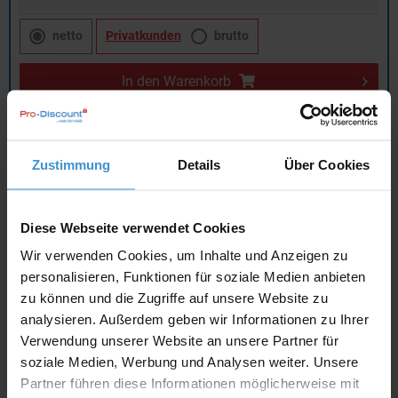
netto
Privatkunden
brutto
In den
Warenkorb
Angebot drucken
Zustimmung
Details
Über Cookies
Individuelle Anfrage
Diese Webseite verwendet Cookies
Lieferzeiten
Wir verwenden Cookies, um Inhalte und Anzeigen zu
personalisieren, Funktionen für soziale Medien anbieten
Artikel mit Werbeanbringung:
ca. 10 Werktage
zu können und die Zugriffe auf unsere Website zu
Muster mit Ihrer
analysieren. Außerdem geben wir Informationen zu Ihrer
ca. 10 Werktage
Werbeanbringung zur Freigabe
Verwendung unserer Website an unsere Partner für
der Produktion:
soziale Medien, Werbung und Analysen weiter. Unsere
Artikel ohne Werbeanbringung:
ca. 3 - 5 Werktage
Partner führen diese Informationen möglicherweise mit