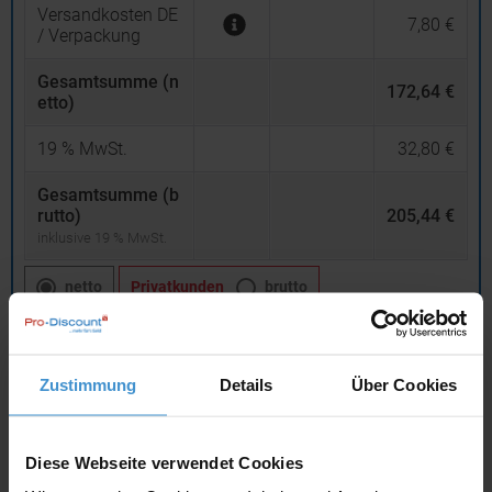
Versandkosten DE
7,80 €
/ Verpackung
Gesamtsumme (n
172,64 €
etto)
19
% MwSt.
32,80 €
Gesamtsumme (b
rutto)
205,44 €
inklusive 19 % MwSt.
netto
Privatkunden
brutto
In den
Warenkorb
Zustimmung
Details
Über Cookies
Angebot drucken
Diese Webseite verwendet Cookies
Individuelle Anfrage