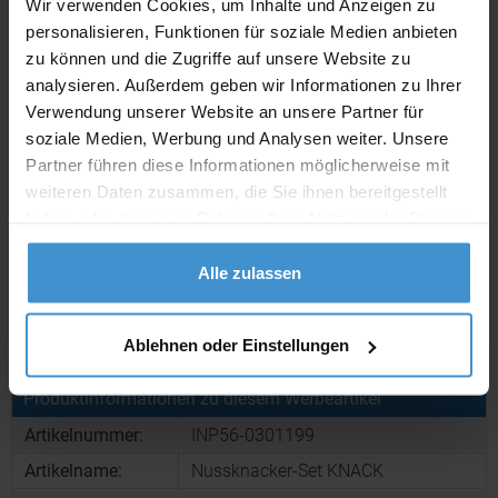
Wir verwenden Cookies, um Inhalte und Anzeigen zu
personalisieren, Funktionen für soziale Medien anbieten
zu können und die Zugriffe auf unsere Website zu
Lieferzeiten
analysieren. Außerdem geben wir Informationen zu Ihrer
Artikel mit Werbeanbringung:
ca. 10 Werktage
Verwendung unserer Website an unsere Partner für
soziale Medien, Werbung und Analysen weiter. Unsere
Muster mit Ihrer
ca. 10 Werktage
Werbeanbringung zur Freigabe
Partner führen diese Informationen möglicherweise mit
der Produktion:
weiteren Daten zusammen, die Sie ihnen bereitgestellt
haben oder die sie im Rahmen Ihrer Nutzung der Dienste
Artikel ohne Werbeanbringung:
ca. 3 - 5 Werktage
gesammelt haben.
Alle zulassen
Muster:
ca. 3 - 5 Werktage
Muster bestellen
Ablehnen oder Einstellungen
Produktinformationen zu diesem Werbeartikel
Artikelnummer:
INP56-0301199
Artikelname:
Nussknacker-Set KNACK