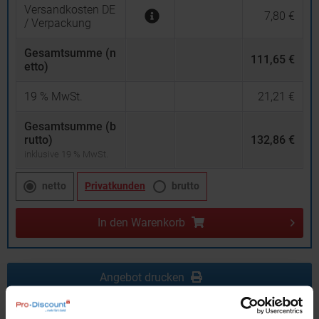
Versandkosten DE
7,80 €
/ Verpackung
Gesamtsumme (n
111,65 €
etto)
19
% MwSt.
21,21 €
Gesamtsumme (b
rutto)
132,86 €
inklusive 19 % MwSt.
netto
Privatkunden
brutto
In den
Warenkorb
Angebot drucken
Individuelle Anfrage