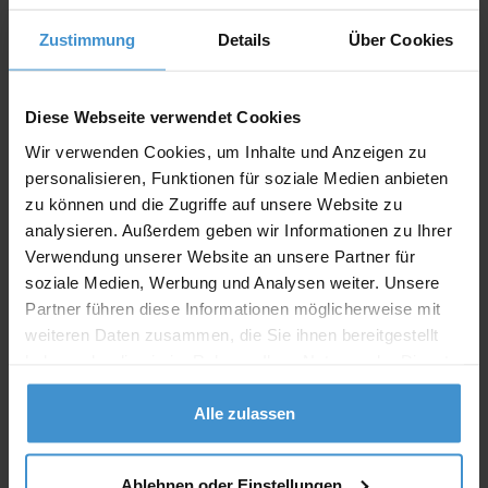
Zustimmung
Details
Über Cookies
Lieferzeiten
Artikel mit Werbeanbringung:
ca. 10 Werktage
Diese Webseite verwendet Cookies
Muster mit Ihrer
Wir verwenden Cookies, um Inhalte und Anzeigen zu
ca. 10 Werktage
Werbeanbringung zur Freigabe
personalisieren, Funktionen für soziale Medien anbieten
der Produktion:
zu können und die Zugriffe auf unsere Website zu
Artikel ohne Werbeanbringung:
ca. 3 - 5 Werktage
analysieren. Außerdem geben wir Informationen zu Ihrer
Verwendung unserer Website an unsere Partner für
Muster:
ca. 3 - 5 Werktage
soziale Medien, Werbung und Analysen weiter. Unsere
Partner führen diese Informationen möglicherweise mit
Muster bestellen
weiteren Daten zusammen, die Sie ihnen bereitgestellt
haben oder die sie im Rahmen Ihrer Nutzung der Dienste
gesammelt haben.
Produktinformationen zu diesem Werbeartikel
Alle zulassen
Artikelnummer:
OCBMO9435-40
Notizbuch Bambusdeckel
Artikelname:
BAMBLOC
Ablehnen oder Einstellungen