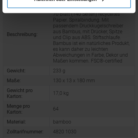
Notizbuch mit Deckel aus Bambus.
70 Blatt (140 Seiten) recyceltes
Papier. Spiralbindung. Mit
passendem Druckkugelschreiber
aus Bambus, mit Drücker, Spitze
Beschreibung:
und Clip aus ABS. Stiftschlaufe.
Bambus ist ein natürliches Produkt,
es kann daher zu leichten
Abweichungen in Farbe, Dekor und
Maßen kommen. FSC®-certified
Gewicht:
233 g
Maße:
130 x 13 x 180 mm
Gewicht pro
17,0 kg
Karton:
Menge pro
64
Karton:
Material:
bamboo
Zolltarifnummer:
4820 1030