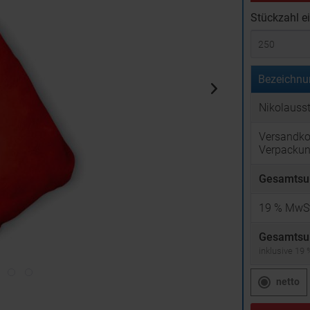
Stückzahl e
Bezeichnu
Nikolauss
Versandko
Verpacku
Gesamtsu
19
% MwSt
Gesamtsu
inklusive 19
netto