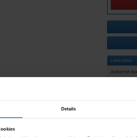
Lieferzeiten
Artikel mit W
Muster mit I
zur Freigabe 
Artikel ohne 
Details
Muster:
Cookies