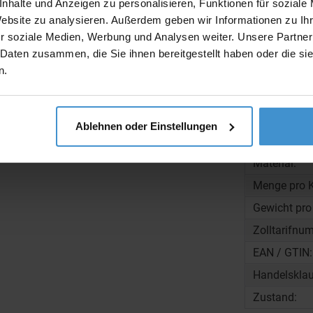
nhalte und Anzeigen zu personalisieren, Funktionen für soziale
Website zu analysieren. Außerdem geben wir Informationen zu I
Produktinfo
r soziale Medien, Werbung und Analysen weiter. Unsere Partner
Artikelnumm
 Daten zusammen, die Sie ihnen bereitgestellt haben oder die s
n.
Artikelname
Beschreibun
Gewicht:
Ablehnen oder Einstellungen
Maße:
Material:
Menge pro K
Gewicht pro
Zolltarifnu
EAN / GTIN:
Handelsklau
Zustand: