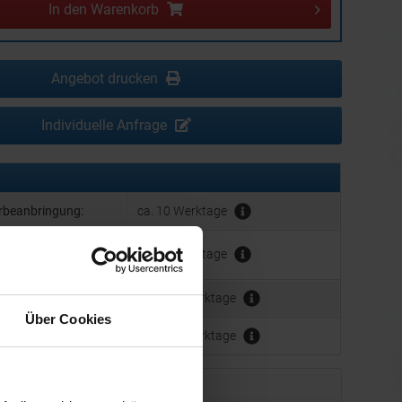
In den
Warenkorb
Angebot drucken
Individuelle Anfrage
erbeanbringung:
ca. 10 Werktage
hrer Werbeanbringung
ca. 10 Werktage
der Produktion:
Werbeanbringung:
ca. 3 - 5 Werktage
Über Cookies
ca. 3 - 5 Werktage
Muster bestellen