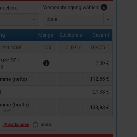
Werbeanbringung wählen:
ingeben:
ng
Menge
Stückpreis
Gesamt
tiefel NOBO
250
0,419 €
104,75 €
sten DE /
7,80 €
ng
mme (netto)
112,55 €
.
21,38 €
mme (brutto)
133,93 €
 % MwSt.
Privatkunden
brutto