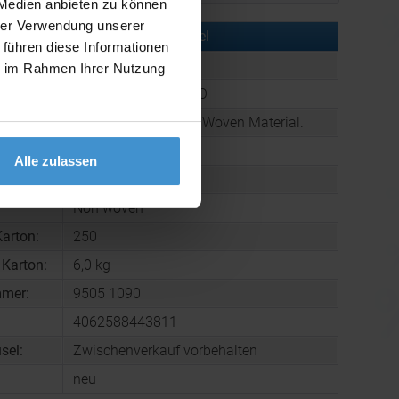
 Medien anbieten zu können
hrer Verwendung unserer
rmationen zu diesem Werbeartikel
 führen diese Informationen
er:
OCBCX1013-05
ie im Rahmen Ihrer Nutzung
:
Nikolausstiefel NOBO
g:
Nikolausstiefel. Non Woven Material.
23 g
Alle zulassen
360 x 190 mm
Non woven
arton:
250
 Karton:
6,0 kg
mmer:
9505 1090
4062588443811
sel:
Zwischenverkauf vorbehalten
neu