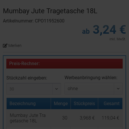
Mumbay Jute Tragetasche 18L
Artikelnummer: CPO11952600
3,24 €
ab
inkl. MwSt.
Merken
Preis-Rechner:
Werbeanbringung wählen:
Stückzahl eingeben:
Bezeichnung
Menge
Stückpreis
Gesamt
Mumbay Jute Tra
30
3,968 €
119,04 €
getasche 18L