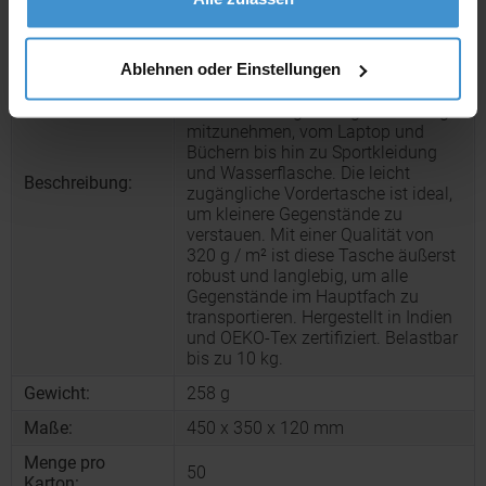
Diese Tragetasche ist aus einer
Kombination aus hochwertiger
Baumwolle und Jute gefertigt, was
Ablehnen oder Einstellungen
sie sehr strapazierfähig macht. Das
große 18-Liter-Hauptfach ist perfekt,
um alle wichtigen Dinge des Alltags
mitzunehmen, vom Laptop und
Büchern bis hin zu Sportkleidung
und Wasserflasche. Die leicht
Beschreibung:
zugängliche Vordertasche ist ideal,
um kleinere Gegenstände zu
verstauen. Mit einer Qualität von
320 g / m² ist diese Tasche äußerst
robust und langlebig, um alle
Gegenstände im Hauptfach zu
transportieren. Hergestellt in Indien
und OEKO-Tex zertifiziert. Belastbar
bis zu 10 kg.
Gewicht:
258 g
Maße:
450 x 350 x 120 mm
Menge pro
50
Karton: