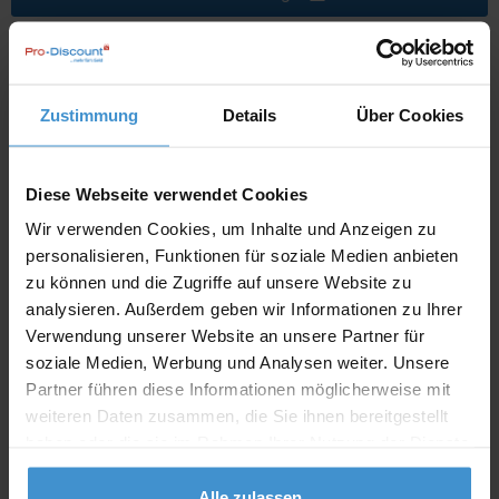
Lieferzeiten
Artikel mit Werbeanbringung:
ca. 10 Werktage
Zustimmung
Details
Über Cookies
Muster mit Ihrer
ca. 10 Werktage
Werbeanbringung zur Freigabe
der Produktion:
Diese Webseite verwendet Cookies
Artikel ohne Werbeanbringung:
ca. 3 - 5 Werktage
Wir verwenden Cookies, um Inhalte und Anzeigen zu
personalisieren, Funktionen für soziale Medien anbieten
Muster:
ca. 3 - 5 Werktage
zu können und die Zugriffe auf unsere Website zu
analysieren. Außerdem geben wir Informationen zu Ihrer
Muster bestellen
Verwendung unserer Website an unsere Partner für
soziale Medien, Werbung und Analysen weiter. Unsere
Partner führen diese Informationen möglicherweise mit
Produktinformationen zu diesem Werbeartikel
weiteren Daten zusammen, die Sie ihnen bereitgestellt
Artikelnummer:
CPO11952600
haben oder die sie im Rahmen Ihrer Nutzung der Dienste
gesammelt haben.
Artikelname:
Mumbay Jute Tragetasche 18L
Alle zulassen