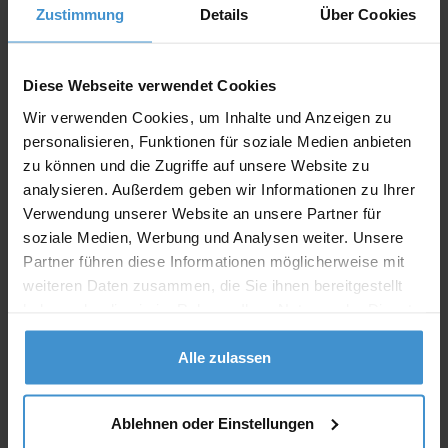
Zustimmung
Details
Über Cookies
Angebot drucken
Diese Webseite verwendet Cookies
Individuelle Anfrage
Wir verwenden Cookies, um Inhalte und Anzeigen zu
personalisieren, Funktionen für soziale Medien anbieten
zu können und die Zugriffe auf unsere Website zu
Lieferzeiten
analysieren. Außerdem geben wir Informationen zu Ihrer
Artikel mit Werbeanbringung:
ca. 10 Werktage
Verwendung unserer Website an unsere Partner für
soziale Medien, Werbung und Analysen weiter. Unsere
Muster mit Ihrer
Partner führen diese Informationen möglicherweise mit
ca. 10 Werktage
Werbeanbringung zur Freigabe
der Produktion:
weiteren Daten zusammen, die Sie ihnen bereitgestellt
haben oder die sie im Rahmen Ihrer Nutzung der Dienste
Artikel ohne Werbeanbringung:
ca. 3 - 5 Werktage
gesammelt haben.
Alle zulassen
Muster:
ca. 3 - 5 Werktage
Muster bestellen
Ablehnen oder Einstellungen