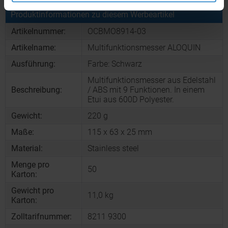
Produktinformationen zu diesem Werbeartikel
Artikelnummer:
OCBMO8914-03
Artikelname:
Multifunktionsmesser ALOQUIN
Ausführung:
Farbe: Schwarz
Multifunktionsmesser aus Edelstahl
Beschreibung:
/ ABS mit 9 Funktionen. In einem
Etui aus 600D Polyester.
Gewicht:
220 g
Maße:
115 x 63 x 25 mm
Material:
Stainless steel
Menge pro
50
Karton:
Gewicht pro
11,0 kg
Karton:
Zolltarifnummer:
8211 9300