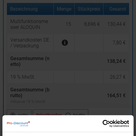
Bezeichnung
Menge
Stückpreis
Gesamt
Multifunktionsme
15
8,696 €
130,44 €
sser ALOQUIN
Versandkosten DE
7,80 €
/ Verpackung
Gesamtsumme (n
138,24 €
etto)
19
% MwSt.
26,27 €
Gesamtsumme (b
rutto)
164,51 €
inklusive 19 % MwSt.
netto
Privatkunden
brutto
In den
Warenkorb