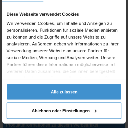
Angebot drucken
Diese Webseite verwendet Cookies
Individuelle Anfrage
Wir verwenden Cookies, um Inhalte und Anzeigen zu
personalisieren, Funktionen für soziale Medien anbieten
zu können und die Zugriffe auf unsere Website zu
Lieferzeiten
analysieren. Außerdem geben wir Informationen zu Ihrer
Artikel mit Werbeanbringung:
ca. 10 Werktage
Verwendung unserer Website an unsere Partner für
soziale Medien, Werbung und Analysen weiter. Unsere
Muster mit Ihrer
Partner führen diese Informationen möglicherweise mit
ca. 10 Werktage
Werbeanbringung zur Freigabe
der Produktion:
weiteren Daten zusammen, die Sie ihnen bereitgestellt
haben oder die sie im Rahmen Ihrer Nutzung der Dienste
Artikel ohne Werbeanbringung:
ca. 3 - 5 Werktage
gesammelt haben.
Alle zulassen
Muster:
ca. 3 - 5 Werktage
Muster bestellen
Ablehnen oder Einstellungen
Produktinformationen zu diesem Werbeartikel