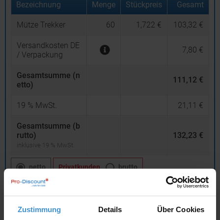
Bezeichnung
Menge
Stückpreis
Gesamt
Mütze Trekker
60
1,722 €
103,32 €
Versandkosten DE
7,80 €
/ Verpackung
Gesamtsumme (n
111,12 €
etto)
19
% MwSt.
21,11 €
Gesamtsumme (b
rutto)
132,23 €
inklusive 19 % MwSt.
netto
Privatkunden
brutto
In den
Warenkorb
Zustimmung
Details
Über Cookies