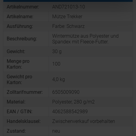
Artikelnummer:
AND721013-10
Artikelname:
Mütze Trekker
Ausführung:
Farbe: Schwarz
Wintermütze aus Polyester und
Beschreibung:
Spandex mit Fleece-Futter.
Gewicht:
30 g
Menge pro
100
Karton:
Gewicht pro
4,0 kg
Karton:
Zolltarifnummer:
6505009090
Material:
Polyester, 280 g/m2
EAN / GTIN:
4062588542989
Handelsklausel:
Zwischenverkauf vorbehalten
Zustand:
neu