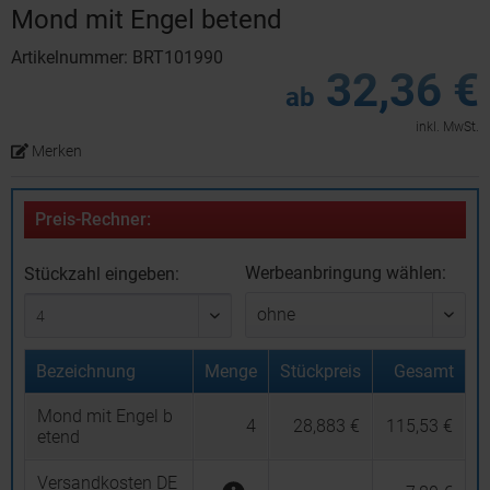
Mond mit Engel betend
Artikelnummer: BRT101990
32,36 €
ab
inkl. MwSt.
Merken
Preis-Rechner:
Werbeanbringung wählen:
Stückzahl eingeben:
Bezeichnung
Menge
Stückpreis
Gesamt
Mond mit Engel b
4
28,883 €
115,53 €
etend
Versandkosten DE