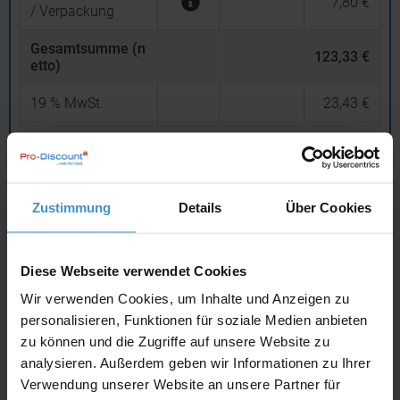
7,80 €
/ Verpackung
Gesamtsumme (n
123,33 €
etto)
19
% MwSt.
23,43 €
Gesamtsumme (b
rutto)
146,76 €
inklusive 19 % MwSt.
Zustimmung
Details
Über Cookies
netto
Privatkunden
brutto
In den
Warenkorb
Diese Webseite verwendet Cookies
Wir verwenden Cookies, um Inhalte und Anzeigen zu
personalisieren, Funktionen für soziale Medien anbieten
Angebot drucken
zu können und die Zugriffe auf unsere Website zu
analysieren. Außerdem geben wir Informationen zu Ihrer
Individuelle Anfrage
Verwendung unserer Website an unsere Partner für