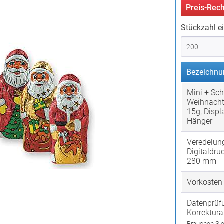
Preis-Rech
Stückzahl e
Bezeichnu
Mini + Sc
Weihnacht
15g, Displ
Hänger
Veredelun
Digitaldru
280 mm
Vorkosten
Datenprüf
Korrektur
Brauchen Sie 