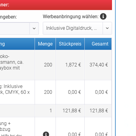
ner:
Werbeanbringung wählen:
ingeben:
ng
Menge
Stückpreis
Gesamt
hoko-
smann, ca.
200
1,872 €
374,40 €
aybox mit
g:
Inklusive
ck, CMYK, 60 x
200
0,00 €
0,00 €
1
121,88 €
121,88 €
ung +
abzug
0,00 €
0,00 €
Hilfe bei der