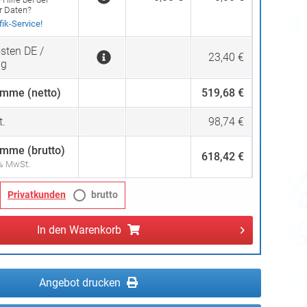
er Daten?
ik-Service!
sten DE /
23,40 €
ng
mme (netto)
519,68 €
.
98,74 €
mme (brutto)
618,42 €
 % MwSt.
Privatkunden
brutto
In den
Warenkorb
Angebot drucken