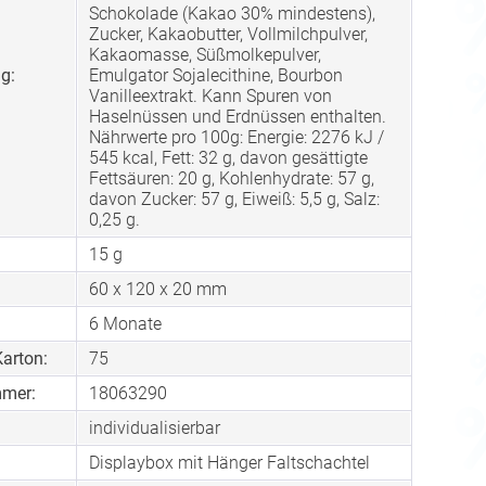
Schokolade (Kakao 30% mindestens),
Zucker, Kakaobutter, Vollmilchpulver,
Kakaomasse, Süßmolkepulver,
g:
Emulgator Sojalecithine, Bourbon
Vanilleextrakt. Kann Spuren von
Haselnüssen und Erdnüssen enthalten.
Nährwerte pro 100g: Energie: 2276 kJ /
545 kcal, Fett: 32 g, davon gesättigte
Fettsäuren: 20 g, Kohlenhydrate: 57 g,
davon Zucker: 57 g, Eiweiß: 5,5 g, Salz:
0,25 g.
15 g
60 x 120 x 20 mm
6 Monate
arton:
75
mmer:
18063290
individualisierbar
Displaybox mit Hänger Faltschachtel