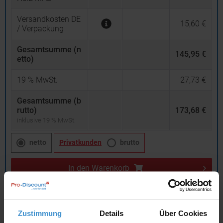
Versandkosten DE
15,60 €
/ Verpackung
Gesamtsumme (n
145,95 €
etto)
19
% MwSt.
27,73 €
Gesamtsumme (b
rutto)
173,68 €
inklusive 19 % MwSt.
netto
Privatkunden
brutto
In den
Warenkorb
Angebot drucken
Zustimmung
Details
Über Cookies