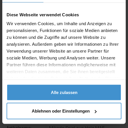
Individuelle Anfrage
Diese Webseite verwendet Cookies
Lieferzeiten
Wir verwenden Cookies, um Inhalte und Anzeigen zu
personalisieren, Funktionen für soziale Medien anbieten
Artikel mit Werbeanbringung:
ca. 10 Werktage
zu können und die Zugriffe auf unsere Website zu
analysieren. Außerdem geben wir Informationen zu Ihrer
Muster mit Ihrer
ca. 10 Werktage
Werbeanbringung zur Freigabe
Verwendung unserer Website an unsere Partner für
der Produktion:
soziale Medien, Werbung und Analysen weiter. Unsere
Partner führen diese Informationen möglicherweise mit
Artikel ohne Werbeanbringung:
ca. 3 - 5 Werktage
weiteren Daten zusammen, die Sie ihnen bereitgestellt
Muster:
ca. 3 - 5 Werktage
haben oder die sie im Rahmen Ihrer Nutzung der Dienste
gesammelt haben.
Alle zulassen
Muster bestellen
Produktinformationen zu diesem Werbeartikel
Ablehnen oder Einstellungen
Artikelnummer:
MCM5098013