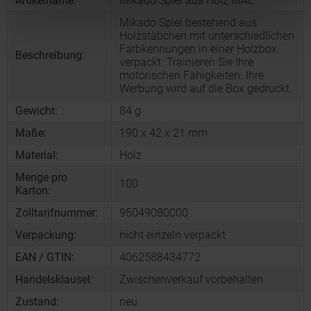
Artikelname:
Mikado Spiel aus Holz MAE
Mikado Spiel bestehend aus
Holzstäbchen mit unterschiedlichen
Farbkennungen in einer Holzbox
Beschreibung:
verpackt. Trainieren Sie Ihre
motorischen Fähigkeiten. Ihre
Werbung wird auf die Box gedruckt.
Gewicht:
84 g
Maße:
190 x 42 x 21 mm
Material:
Holz
Menge pro
100
Karton:
Zolltarifnummer:
95049080000
Verpackung:
nicht einzeln verpackt
EAN / GTIN:
4062588434772
Handelsklausel:
Zwischenverkauf vorbehalten
Zustand:
neu