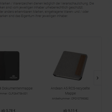
A4 Dokumentenmappe
Andean A5 RCS-recycelte
Mappe
nummer: CLP264756-001
Artikelnummer: CPO10799382
ab 5,78 €
ab 9,11 €