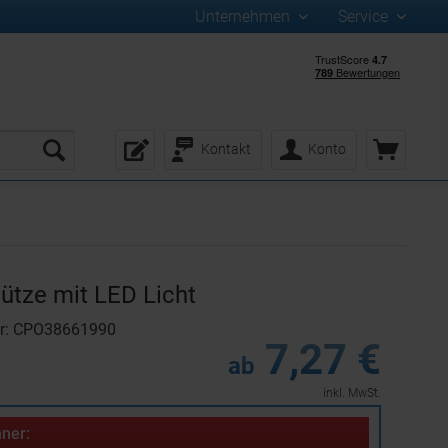
Unternehmen
Service
Kontakt
Konto
ütze mit LED Licht
er: CPO38661990
7,27 €
ab
inkl. MwSt.
ner: