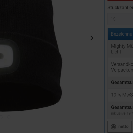
Stückzahl e
Bezeichnu
Mighty Mü
Licht
Versandko
Verpacku
Gesamtsu
19
% MwSt
Gesamtsu
inklusive 19
netto