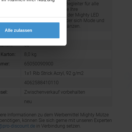
ist Ihr zuverlässiger Begleiter für alle
Abenteuer. Werten Sie Ihre
Wintergarderobe mit der Mighty LED
Strickmütze auf, bei der sich Mode und
Funktion nahtlos ergänzen.
Alle zulassen
210 x 200 mm
arton:
60
 Karton:
8,0 kg
mmer:
65050090900
1x1 Rib Strick Acryl, 92 g/m2
4062588410110
sel:
Zwischenverkauf vorbehalten
neu
ere Informationen zu dem Werbemittel Mighty Mütze
 benötigen, können Sie sich gerne mit unseren Experten
@pro-discount.de
in Verbindung setzen.