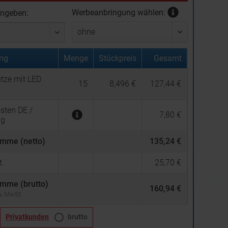
Werbeanbringung wählen:
ingeben:
ng
Menge
Stückpreis
Gesamt
tze mit LED
15
8,496 €
127,44 €
sten DE /
7,80 €
ng
mme (netto)
135,24 €
.
25,70 €
mme (brutto)
160,94 €
 % MwSt.
Privatkunden
brutto