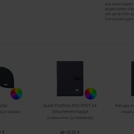
odar
Quest Portfolio RCS RPET A4
Perugia 
Dokumentenmappe
TO22214006000
Artikel
Artikelnummer: CLP266490-005
1 €
ab 10,22 €