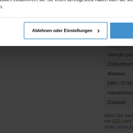
n.
Ablehnen oder Einstellungen
Maße:
Menge pro K
Gewicht pro
Zolltarifnu
Material:
EAN / GTIN:
Handelsklau
Zustand:
Wenn Sie weit
mit LED Licht
unter
verkauf