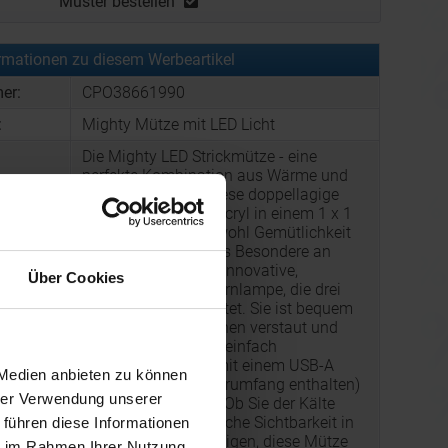
Muster bestellen
rmationen zu diesem Werbeartikel
er:
CPO38661990
:
Mighty Mütze mit LED Licht
Die Mighty LED Strickmütze - eine
perfekte Kombination aus Wärme und
Zweckmäßigkeit. Diese doppellagige
Mütze aus dickem Acryl in einem 1 x 1
Rippstrick bietet sowohl Gemütlichkeit
als auch Wärme. Das Besondere an
dieser Mütze ist die innovative,
Über Cookies
abnehmbare LED-Stirnlampe, die drei
Helligkeitsstufen bietet. Sie ist bequem
im Umschlagbündchen verstaut und
g:
kann zum Waschen einfach
abgenommen und mit einem USB-A
 Medien anbieten zu können
Kabel (nicht im Lieferumfang enthalten)
hrer Verwendung unserer
aufgeladen werden. Ob Sie der Kälte
trotzen oder zusätzliche Sichtbarkeit in
 führen diese Informationen
der Dunkelheit benötigen, diese Mütze
ie im Rahmen Ihrer Nutzung