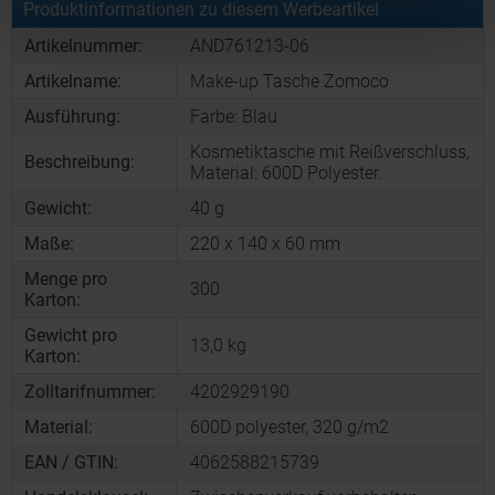
Produktinformationen zu diesem Werbeartikel
Artikelnummer:
AND761213-06
Artikelname:
Make-up Tasche Zomoco
Ausführung:
Farbe: Blau
Kosmetiktasche mit Reißverschluss,
Beschreibung:
Material: 600D Polyester.
Gewicht:
40 g
Maße:
220 x 140 x 60 mm
Menge pro
300
Karton:
Gewicht pro
13,0 kg
Karton:
Zolltarifnummer:
4202929190
Material:
600D polyester, 320 g/m2
EAN / GTIN:
4062588215739