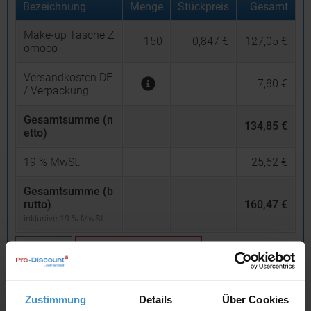
Bezeichnung
Menge
Stückpreis
Gesamt
Make-up Tasche Z
150
0,847 €
127,05 €
omoco
Versandkosten DE
7,80 €
/ Verpackung
Gesamtsumme (n
134,85 €
etto)
19
% MwSt.
25,62 €
Gesamtsumme (b
rutto)
160,47 €
inklusive 19 % MwSt.
netto
Privatkunden
brutto
In den
Warenkorb
Zustimmung
Details
Über Cookies