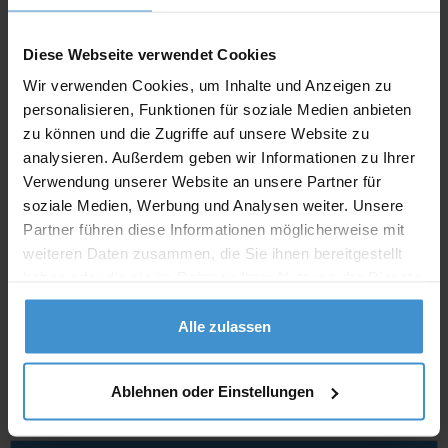
Angebot drucken
Diese Webseite verwendet Cookies
Wir verwenden Cookies, um Inhalte und Anzeigen zu
Individuelle Anfrage
personalisieren, Funktionen für soziale Medien anbieten
zu können und die Zugriffe auf unsere Website zu
Lieferzeiten
analysieren. Außerdem geben wir Informationen zu Ihrer
Verwendung unserer Website an unsere Partner für
Artikel mit Werbeanbringung:
ca. 10 Werktage
soziale Medien, Werbung und Analysen weiter. Unsere
Muster mit Ihrer
Partner führen diese Informationen möglicherweise mit
ca. 10 Werktage
Werbeanbringung zur Freigabe
weiteren Daten zusammen, die Sie ihnen bereitgestellt
der Produktion:
haben oder die sie im Rahmen Ihrer Nutzung der Dienste
Artikel ohne Werbeanbringung:
gesammelt haben.
ca. 3 - 5 Werktage
Alle zulassen
Muster:
ca. 3 - 5 Werktage
Ablehnen oder Einstellungen
Muster bestellen