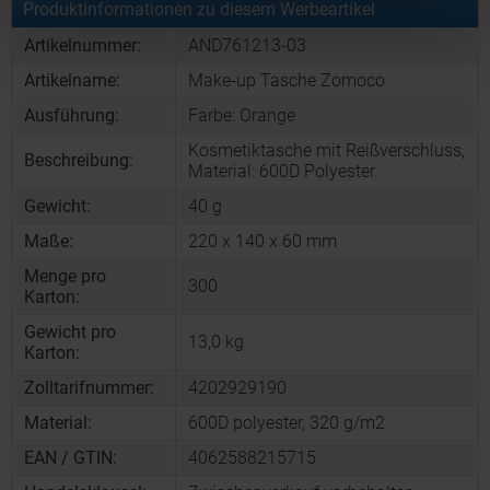
Produktinformationen zu diesem Werbeartikel
Artikelnummer:
AND761213-03
Artikelname:
Make-up Tasche Zomoco
Ausführung:
Farbe: Orange
Kosmetiktasche mit Reißverschluss,
Beschreibung:
Material: 600D Polyester.
Gewicht:
40 g
Maße:
220 x 140 x 60 mm
Menge pro
300
Karton:
Gewicht pro
13,0 kg
Karton:
Zolltarifnummer:
4202929190
Material:
600D polyester, 320 g/m2
EAN / GTIN:
4062588215715