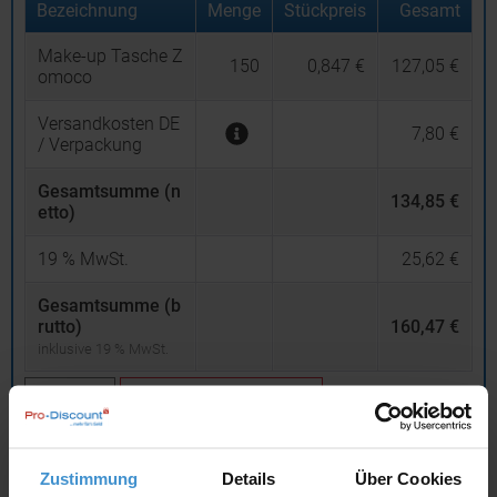
Bezeichnung
Menge
Stückpreis
Gesamt
Make-up Tasche Z
150
0,847 €
127,05 €
omoco
Versandkosten DE
7,80 €
/ Verpackung
Gesamtsumme (n
134,85 €
etto)
19
% MwSt.
25,62 €
Gesamtsumme (b
rutto)
160,47 €
inklusive 19 % MwSt.
netto
Privatkunden
brutto
In den
Warenkorb
Zustimmung
Details
Über Cookies