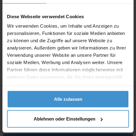
Angebot drucken
Diese Webseite verwendet Cookies
Wir verwenden Cookies, um Inhalte und Anzeigen zu
Individuelle Anfrage
personalisieren, Funktionen für soziale Medien anbieten
zu können und die Zugriffe auf unsere Website zu
Lieferzeiten
analysieren. Außerdem geben wir Informationen zu Ihrer
Verwendung unserer Website an unsere Partner für
Artikel mit Werbeanbringung:
ca. 10 Werktage
soziale Medien, Werbung und Analysen weiter. Unsere
Muster mit Ihrer
Partner führen diese Informationen möglicherweise mit
ca. 10 Werktage
Werbeanbringung zur Freigabe
weiteren Daten zusammen, die Sie ihnen bereitgestellt
der Produktion:
haben oder die sie im Rahmen Ihrer Nutzung der Dienste
Artikel ohne Werbeanbringung:
gesammelt haben.
ca. 3 - 5 Werktage
Alle zulassen
Muster:
ca. 3 - 5 Werktage
Ablehnen oder Einstellungen
Muster bestellen