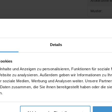
Artikel ohne 
Muster:
Produktinfo
Details
Artikelnumm
Artikelname
Cookies
Ausführung
nhalte und Anzeigen zu personalisieren, Funktionen für soziale
Beschreibun
Website zu analysieren. Außerdem geben wir Informationen zu I
r soziale Medien, Werbung und Analysen weiter. Unsere Partner
Gewicht:
 Daten zusammen, die Sie ihnen bereitgestellt haben oder die s
Maße:
n.
Menge pro K
Gewicht pro