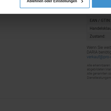
Ablehnen oder Einstellungen
Material:
Zolltarifnu
EAN / GTIN:
Handelsklau
Zustand:
Wenn Sie weit
DARIA benötig
verkauf@pro-