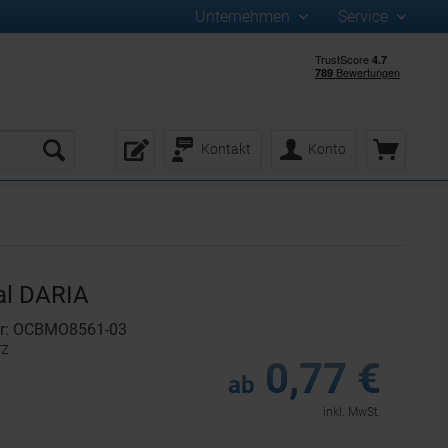
Unternehmen
Service
Kontakt
Konto
al DARIA
er: OCBMO8561-03
rz
0,77 €
ab
inkl. MwSt.
: