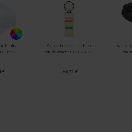
pe Replis
Samen Lesezeichen Kich
Bandana
AND781296-01
Artikelnummer: KTO20947001000
Artike
4 €
ab 0,71 €