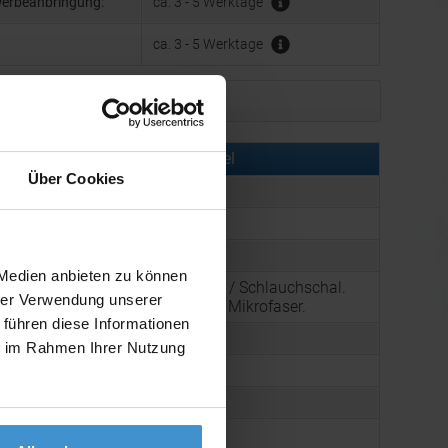
Werbeanbringung:
ca. 3 - 5 Werktage
ca. 3 - 5 Werktage
Muster bestellen
rmationen zu diesem Werbeartikel
Über Cookies
er:
OCBMO8561-03
:
Loopschal DARIA
:
Farbe: Schwarz
 Medien anbieten zu können
Trendiger Loopschal / Schlauchschal.
g:
hrer Verwendung unserer
Multifunktional. Aus Mikrofaser.
 führen diese Informationen
34 g
ie im Rahmen Ihrer Nutzung
470 x 250 mm
arton:
200
 Karton:
6,0 kg