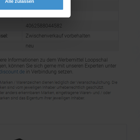
Alle zulassen
microfibre
mmer:
6117 8010
4062588044582
sel:
Zwischenverkauf vorbehalten
neu
ere Informationen zu dem Werbemittel Loopschal
en, können Sie sich gerne mit unseren Experten unter
discount.de
in Verbindung setzen.