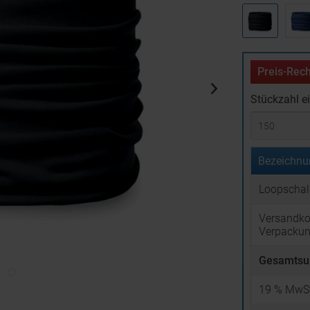
Preis-Rech
Stückzahl e
Bezeichnu
Loopschal
Versandko
Verpacku
Gesamtsu
19
% MwSt