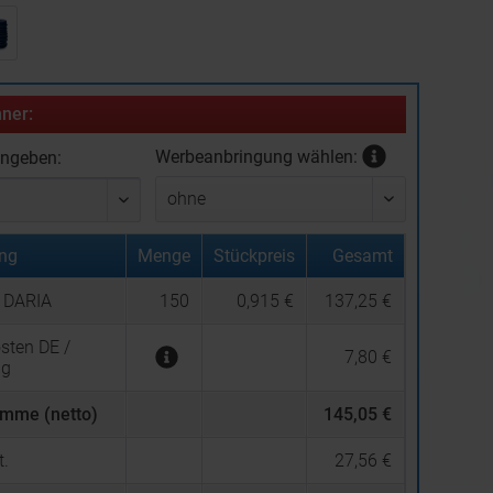
ner:
Werbeanbringung wählen:
ingeben:
ng
Menge
Stückpreis
Gesamt
 DARIA
150
0,915 €
137,25 €
sten DE /
7,80 €
ng
mme (netto)
145,05 €
.
27,56 €