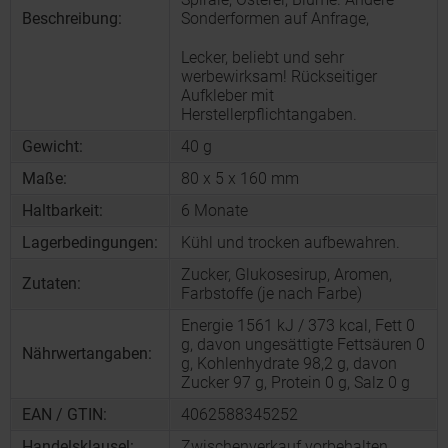
Beschreibung:
Sonderformen auf Anfrage,
Lecker, beliebt und sehr
werbewirksam! Rückseitiger
Aufkleber mit
Herstellerpflichtangaben.
Gewicht:
40 g
Maße:
80 x 5 x 160 mm
Haltbarkeit:
6 Monate
Lagerbedingungen:
Kühl und trocken aufbewahren.
Zucker, Glukosesirup, Aromen,
Zutaten:
Farbstoffe (je nach Farbe)
Energie 1561 kJ / 373 kcal, Fett 0
g, davon ungesättigte Fettsäuren 0
Nährwertangaben:
g, Kohlenhydrate 98,2 g, davon
Zucker 97 g, Protein 0 g, Salz 0 g
EAN / GTIN:
4062588345252
Handelsklausel:
Zwischenverkauf vorbehalten