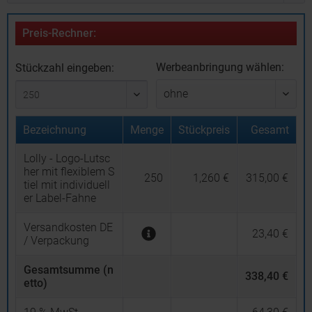
Preis-Rechner:
Werbeanbringung wählen:
Stückzahl eingeben:
Bezeichnung
Menge
Stückpreis
Gesamt
Lolly - Logo-Lutsc
her mit flexiblem S
250
1,260 €
315,00 €
tiel mit individuell
er Label-Fahne
Versandkosten DE
23,40 €
/ Verpackung
Gesamtsumme (n
338,40 €
etto)