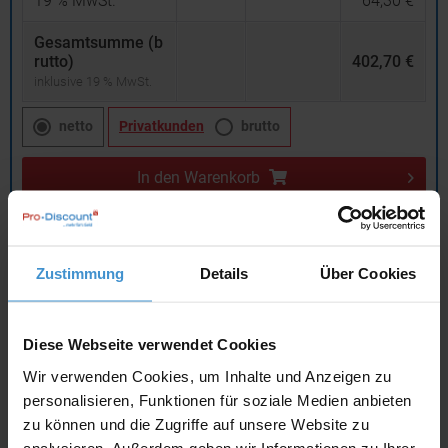
19
% MwSt.
64,30 €
Gesamtsumme (b
rutto)
402,70 €
inklusive 19 % MwSt.
netto
Privatkunden
brutto
In den
Warenkorb
Angebot drucken
Zustimmung
Details
Über Cookies
Individuelle Anfrage
Diese Webseite verwendet Cookies
Lieferzeiten
Wir verwenden Cookies, um Inhalte und Anzeigen zu
personalisieren, Funktionen für soziale Medien anbieten
Artikel mit Werbeanbringung:
ca. 4 - 5 Wochen
zu können und die Zugriffe auf unsere Website zu
Muster mit Ihrer
analysieren. Außerdem geben wir Informationen zu Ihrer