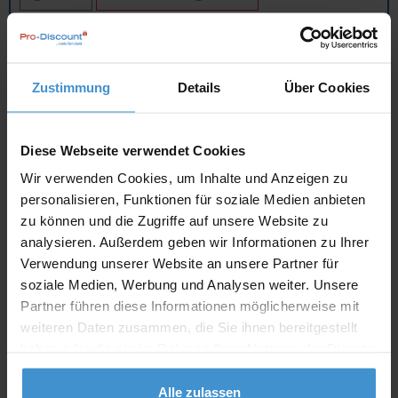
In den
Warenkorb
Zustimmung
Details
Über Cookies
Angebot drucken
Diese Webseite verwendet Cookies
Individuelle Anfrage
Wir verwenden Cookies, um Inhalte und Anzeigen zu
personalisieren, Funktionen für soziale Medien anbieten
Lieferzeiten
zu können und die Zugriffe auf unsere Website zu
Artikel mit Werbeanbringung:
ca. 10 Werktage
analysieren. Außerdem geben wir Informationen zu Ihrer
Verwendung unserer Website an unsere Partner für
Muster mit Ihrer
soziale Medien, Werbung und Analysen weiter. Unsere
ca. 10 Werktage
Werbeanbringung zur Freigabe
der Produktion:
Partner führen diese Informationen möglicherweise mit
weiteren Daten zusammen, die Sie ihnen bereitgestellt
Artikel ohne Werbeanbringung:
ca. 3 - 5 Werktage
haben oder die sie im Rahmen Ihrer Nutzung der Dienste
gesammelt haben.
Muster:
ca. 3 - 5 Werktage
Alle zulassen