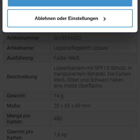
Muster bestellen
Ablehnen oder Einstellungen
Produktinformationen zu diesem Werbeartikel
Artikelnummer:
GIV9534002
Artikelname:
Lippenpflegestift Lipcare
Ausführung:
Farbe: Weiß
Lippenbalsam mit SPF15-Schutz, in
transparentem Behälter. Die Farben
Beschreibung:
Weiß, Silber und Schwarz haben
eine matte Oberfläche.
Gewicht:
14 g
Maße:
20 x 69 x 69 mm
Menge pro
480
Karton:
Gewicht pro
7,6 kg
Karton: