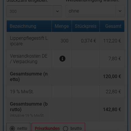
Stückzahl eingeben:
Bezeichnung
Menge
Stückpreis
Gesamt
Lippenpflegestift L
300
0,374 €
112,20 €
ipcare
Versandkosten DE
7,80 €
/ Verpackung
Gesamtsumme (n
120,00 €
etto)
19
% MwSt.
22,80 €
Gesamtsumme (b
rutto)
142,80 €
inklusive 19 % MwSt.
netto
Privatkunden
brutto