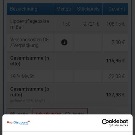
Bezeichnung
Menge
Stückpreis
Gesamt
Lippenpflegebalsa
150
0,721 €
108,15 €
m Ball
Versandkosten DE
7,80 €
/ Verpackung
Gesamtsumme (n
115,95 €
etto)
19
% MwSt.
22,03 €
Gesamtsumme (b
rutto)
137,98 €
inklusive 19 % MwSt.
netto
Privatkunden
brutto
In den
Warenkorb