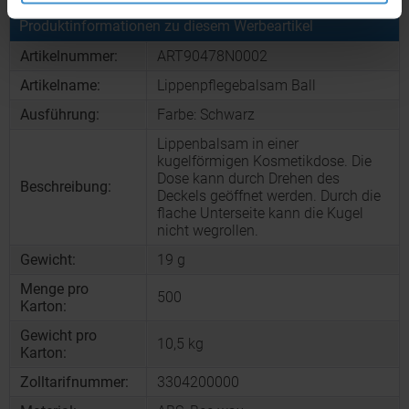
Produktinformationen zu diesem Werbeartikel
Artikelnummer:
ART90478N0002
Artikelname:
Lippenpflegebalsam Ball
Ausführung:
Farbe: Schwarz
Lippenbalsam in einer
kugelförmigen Kosmetikdose. Die
Dose kann durch Drehen des
Beschreibung:
Deckels geöffnet werden. Durch die
flache Unterseite kann die Kugel
nicht wegrollen.
Gewicht:
19 g
Menge pro
500
Karton:
Gewicht pro
10,5 kg
Karton:
Zolltarifnummer:
3304200000