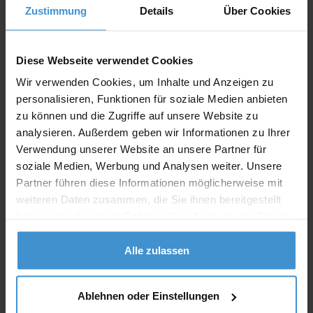
Zustimmung
Details
Über Cookies
Angebot drucken
Diese Webseite verwendet Cookies
Individuelle Anfrage
Wir verwenden Cookies, um Inhalte und Anzeigen zu
personalisieren, Funktionen für soziale Medien anbieten
zu können und die Zugriffe auf unsere Website zu
Lieferzeiten
analysieren. Außerdem geben wir Informationen zu Ihrer
Artikel mit Werbeanbringung:
ca. 10 Werktage
Verwendung unserer Website an unsere Partner für
soziale Medien, Werbung und Analysen weiter. Unsere
Muster mit Ihrer
Partner führen diese Informationen möglicherweise mit
ca. 10 Werktage
Werbeanbringung zur Freigabe
der Produktion:
weiteren Daten zusammen, die Sie ihnen bereitgestellt
haben oder die sie im Rahmen Ihrer Nutzung der Dienste
Artikel ohne Werbeanbringung:
ca. 3 - 5 Werktage
gesammelt haben.
Alle zulassen
Muster:
ca. 3 - 5 Werktage
Muster bestellen
Ablehnen oder Einstellungen