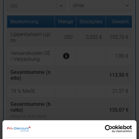
Bezeichnung
Menge
Stückpreis
Gesamt
Lippenbalsam Lipl
350
0,302 €
105,70 €
ox
Versandkosten DE
7,80 €
/ Verpackung
Gesamtsumme (n
113,50 €
etto)
19
% MwSt.
21,57 €
Gesamtsumme (b
rutto)
135,07 €
inklusive 19 % MwSt.
netto
Privatkunden
brutto