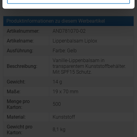
Muster bestellen
Produktinformationen zu diesem Werbeartikel
Artikelnummer:
AND781070-02
Artikelname:
Lippenbalsam Liplox
Ausführung:
Farbe: Gelb
Vanille-Lippenbalsam in
Beschreibung:
transparentem Kunststoffbehälter.
Mit SPF15 Schutz.
Gewicht:
14 g
Maße:
19 x 70 mm
Menge pro
500
Karton:
Material:
Kunststoff
Gewicht pro
8,1 kg
Karton: