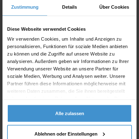
In den
Warenkorb
Zustimmung
Details
Über Cookies
Diese Webseite verwendet Cookies
Angebot drucken
Wir verwenden Cookies, um Inhalte und Anzeigen zu
personalisieren, Funktionen für soziale Medien anbieten
Individuelle Anfrage
zu können und die Zugriffe auf unsere Website zu
analysieren. Außerdem geben wir Informationen zu Ihrer
Lieferzeiten
Verwendung unserer Website an unsere Partner für
soziale Medien, Werbung und Analysen weiter. Unsere
Artikel mit Werbeanbringung:
ca. 10 Werktage
Partner führen diese Informationen möglicherweise mit
Muster mit Ihrer
weiteren Daten zusammen, die Sie ihnen bereitgestellt
ca. 10 Werktage
Werbeanbringung zur Freigabe
haben oder die sie im Rahmen Ihrer Nutzung der Dienste
der Produktion:
gesammelt haben.
Artikel ohne Werbeanbringung:
ca. 3 - 5 Werktage
Alle zulassen
Muster:
ca. 3 - 5 Werktage
Ablehnen oder Einstellungen