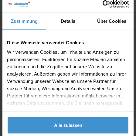
Angebot drucken
Zustimmung
Details
Über Cookies
Individuelle Anfrage
Diese Webseite verwendet Cookies
Lieferzeiten
Wir verwenden Cookies, um Inhalte und Anzeigen zu
Artikel mit Werbeanbringung:
ca. 10 Werktage
personalisieren, Funktionen für soziale Medien anbieten
zu können und die Zugriffe auf unsere Website zu
Muster mit Ihrer
analysieren. Außerdem geben wir Informationen zu Ihrer
ca. 10 Werktage
Werbeanbringung zur Freigabe
der Produktion:
Verwendung unserer Website an unsere Partner für
soziale Medien, Werbung und Analysen weiter. Unsere
Artikel ohne Werbeanbringung:
ca. 3 - 5 Werktage
Partner führen diese Informationen möglicherweise mit
weiteren Daten zusammen, die Sie ihnen bereitgestellt
Muster:
ca. 3 - 5 Werktage
haben oder die sie im Rahmen Ihrer Nutzung der Dienste
gesammelt haben.
Muster bestellen
Alle zulassen