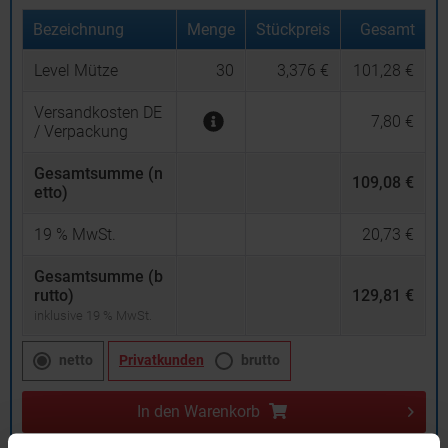
Bezeichnung
Menge
Stückpreis
Gesamt
Level Mütze
30
3,376 €
101,28 €
Versandkosten DE
7,80 €
/ Verpackung
Gesamtsumme (n
109,08 €
etto)
19
% MwSt.
20,73 €
Gesamtsumme (b
rutto)
129,81 €
inklusive 19 % MwSt.
netto
Privatkunden
brutto
In den
Warenkorb