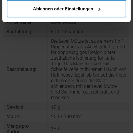
Produktinformationen zu diesem Werbeartikel
Ablehnen oder Einstellungen
Artikelnummer:
CPO11105305
Artikelname:
Level Mütze
Ausführung:
Farbe: royalblau
Die Level Mütze ist aus einem 1 x 1
Rippenstrick aus Acryl gefertigt und
ihr doppellagiges Design bietet
zusätzliche Isolierung für kalte
Tage. Das Markenetikett mit
Beschreibung:
Schleife verleiht ihr einen Hauch von
Raffinesse. Egal, ob Sie auf die Piste
gehen oder durch die Stadt
schlendern, mit der Level Mütze
sind Sie immer gut gekleidet und
modisch.
Gewicht:
59 g
Maße:
260 x 190 mm
Menge pro
180
Karton: